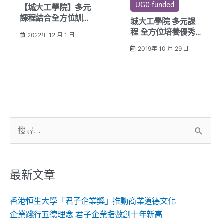
UGC-funded
【城大工學院】多元
課程結合全方位訓練
城大工學院 多元課
培育優秀工程創科人
程 全方位培養優秀
2022年 12 月 1 日
才
工程人才
2019年 10 月 29 日
搜
尋
關
鍵
最新文章
字:
香港恒生大學「君子企業獎」推動商業道德文化
企業踐行五德理念 君子企業指數創十年新高