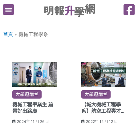
跳
至
主
要
首頁
機械工程學系
內
容
大學道講堂
大學道講堂
機械工程畢業生 前
【城大機械工程學
景好出路廣
系】航空工程專才需
求殷切
2024年 11 月 26 日
2022年 12 月 12 日