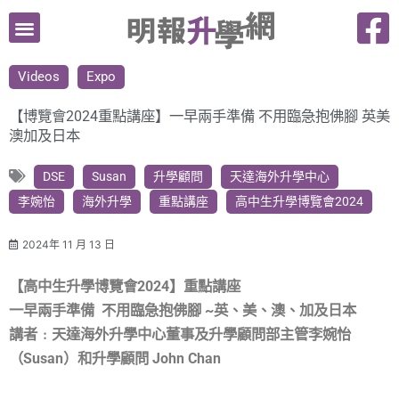
跳
至
主
Videos
Expo
要
內
【博覽會2024重點講座】一早兩手準備 不用臨急抱佛腳 英美
容
澳加及日本
DSE
Susan
升學顧問
天達海外升學中心
李婉怡
海外升學
重點講座
高中生升學博覽會2024
2024年 11 月 13 日
【高中生升學博覽會2024】
重點講座
一早兩手準備 不用臨急抱佛腳 ~英、美、澳、加及日本
講者﹕天達海外升學中心董事及升學顧問部主管李婉怡
（Susan）和升學顧問 John Chan