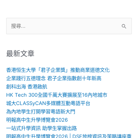
搜
尋
關
鍵
最新文章
字:
香港恒生大學「君子企業獎」推動商業道德文化
企業踐行五德理念 君子企業指數創十年新高
創科出海 香港啟航
HK Tech 300全國千萬大賽擴展至16內地城市
城大CLASSyCAN多媒體互動粵語平台
為內地學生打開學習粵語新大門
明報高中生升學博覽會2026
一站式升學資訊 助學生掌握出路
明報高中生升學博覽會2026 | DSE放榜資訊及策略講座重