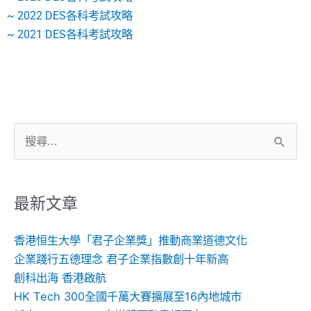
~ 2022 DES各科考試攻略
~ 2021 DES各科考試攻略
搜
尋
關
鍵
最新文章
字:
香港恒生大學「君子企業獎」推動商業道德文化
企業踐行五德理念 君子企業指數創十年新高
創科出海 香港啟航
HK Tech 300全國千萬大賽擴展至16內地城市