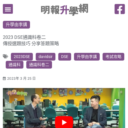
跳
至
主
升學由李講
要
內
2023 DSE通識科卷二
容
傳授選題技巧 分享答題策略
2023DSE
davidsir
DSE
升學由李講
考試攻略
通識科
通識科卷二
2023年 3 月 25 日