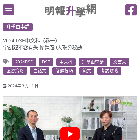
跳
至
主
升學由李講
要
內
2024 DSE中文科（卷一）
容
字訓題不容有失 修辭題3大取分秘訣
2024DSE
DSE
中文科
升學由李講
文言文
溫習策略
白話文
答題技巧
範文
考試攻略
2024年 3 月 11 日