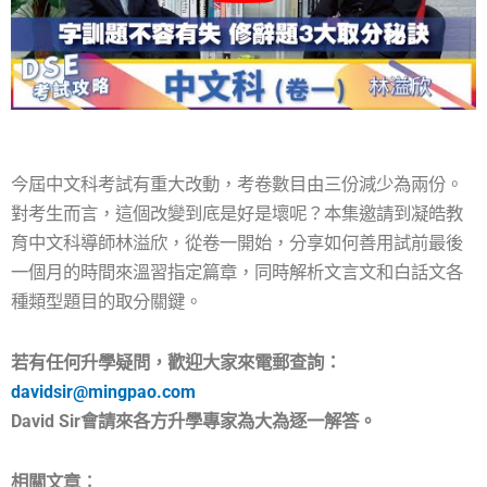
今屆中文科考試有重大改動，考卷數目由三份減少為兩份。
對考生而言，這個改變到底是好是壞呢？本集邀請到凝皓教
育中文科導師林溢欣，從卷一開始，分享如何善用試前最後
一個月的時間來溫習指定篇章，同時解析文言文和白話文各
種類型題目的取分關鍵。
若有任何升學疑問，歡迎大家來電郵查詢：
davidsir@mingpao.com
David Sir會請來各方升學專家為大為逐一解答。
相關文章︰