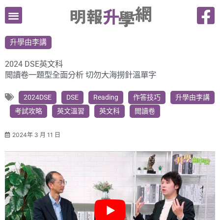
跳
至
主
升學由李講
要
內
2024 DSE英文科
容
閲讀卷一題型全面分析 切勿大海撈針溫單字
2024DSE
DSE
Reading
作答技巧
升學由李講
考試攻略
英文溫習
英文科
閲讀卷
2024年 3 月 11 日