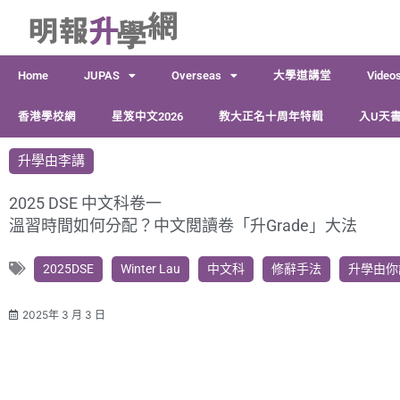
跳
至
主
Home
JUPAS
Overseas
大學道講堂
Video
要
內
香港學校網
星笈中文2026
教大正名十周年特輯
入U天書
容
升學由李講
2025 DSE 中文科卷一
溫習時間如何分配？中文閲讀卷「升Grade」大法
2025DSE
Winter Lau
中文科
修辭手法
升學由你
2025年 3 月 3 日