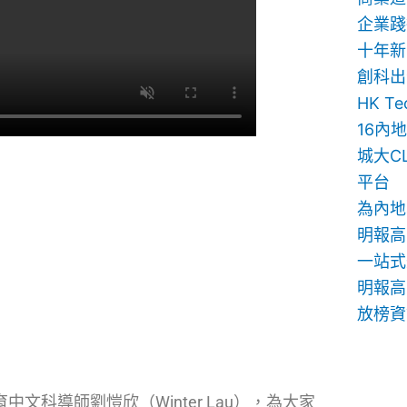
企業踐
十年新
創科出
HK T
16內
城大C
平台
為內地
明報高
一站式
明報高中
放榜資
文科導師劉愷欣（Winter Lau），為大家