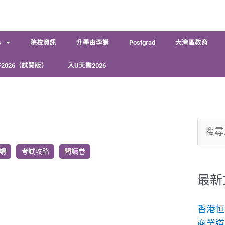
s
院校資訊
升學由李講
Postgrad
大灣區教育
2026（試閱版）
入U天書2026
搜
尋
講
考試攻略
閲讀卷
關
鍵
最新
字:
香港恒
商業道