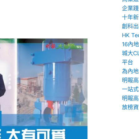
企業踐
十年新
創科出
HK T
16內
城大C
平台
為內地
明報高
一站式
明報高中
放榜資