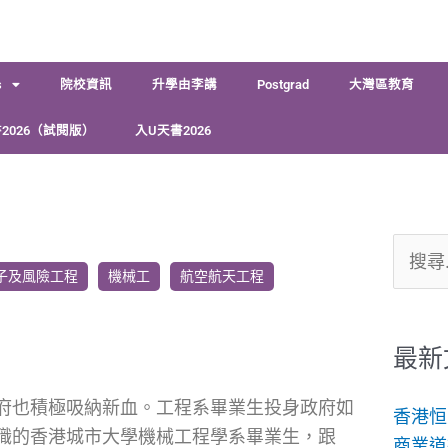
s
院校資訊
升學由李講
Postgrad
大灣區教育
2026（試閱版）
入U天書2026
搜
子及風險工程
機械工
航空航天工程
尋
關
鍵
最新
字:
府也積極吸納新血。工程系畢業生投身政府如
香港恒
職的香港城市大學機械工程學系畢業生，跟
商業道