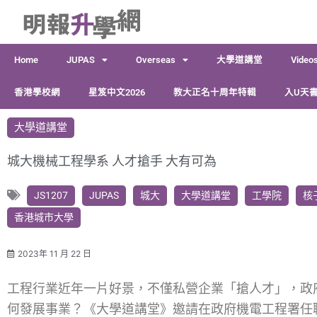
跳
至
主
Home
JUPAS
Overseas
大學道講堂
Video
要
內
香港學校網
星笈中文2026
教大正名十周年特輯
入U天書
容
大學道講堂
城大機械工程學系 人才搶手 大有可為
JS1207
JUPAS
城大
大學道講堂
工學院
核
香港城市大學
2023年 11 月 22 日
工程行業近年一片好景，不僅私營企業「搶人才」，政
何發展事業？《大學道講堂》邀請在政府機電工程署任