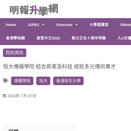
跳
至
主
Home
JUPAS
Overseas
大學道講堂
Video
要
內
香港學校網
星笈中文2026
教大正名十周年特輯
入U天書
容
院校資訊
恒大傳播學院 結合商業及科技 成就多元傳訊專才
傳播學院
恒大
香港恒生大學
2022年 7 月 25 日