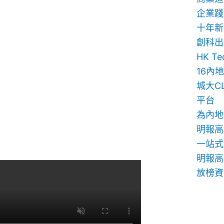
企業踐
十年新
創科出
HK T
16內
城大C
平台
為內地
明報高
一站式
明報高中
放榜資