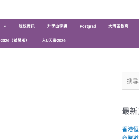
s
院校資訊
升學由李講
Postgrad
大灣區教育
2026（試閱版）
入U天書2026
搜
尋
關
鍵
最新
字:
香港恒
商業道