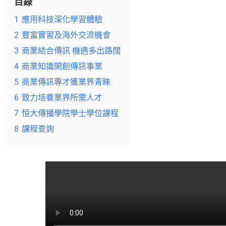
目錄
1
應用科技深化學習體驗
2
豐富實習及海外交流機會
3
商業結合傳訊 機遇多出路闊
4
商業知識開創傳訊事業
5
商業傳訊專才獲業界青睞
6
致力培養業界所需人才
7
恒大傳播學院學士學位課程
8
課程查詢