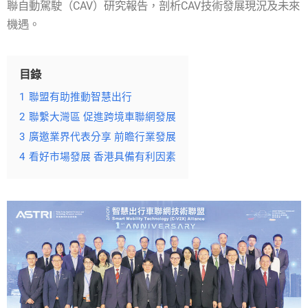
聯自動駕駛（CAV）研究報告，剖析CAV技術發展現況及未來
機遇。
目錄
1
聯盟有助推動智慧出行
2
聯繫大灣區 促進跨境車聯網發展
3
廣邀業界代表分享 前瞻行業發展
4
看好市場發展 香港具備有利因素