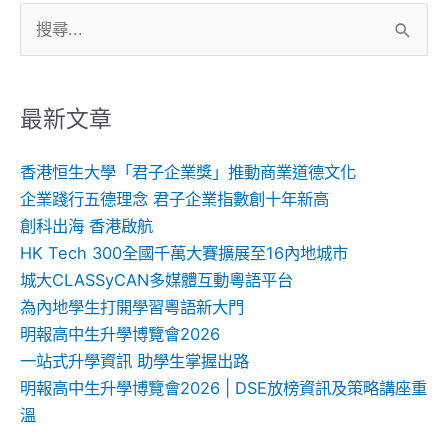
搜
尋
關
鍵
最新文章
字:
香港恒生大學「君子企業獎」推動商業道德文化
企業踐行五德理念 君子企業指數創十年新高
創科出海 香港啟航
HK Tech 300全國千萬大賽擴展至16內地城市
城大CLASSyCAN多媒體互動粵語平台
為內地學生打開學習粵語新大門
明報高中生升學博覽會2026
一站式升學資訊 助學生掌握出路
明報高中生升學博覽會2026 | DSE放榜資訊及策略講座重
溫