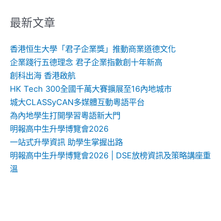
關
鍵
最新文章
字:
香港恒生大學「君子企業獎」推動商業道德文化
企業踐行五德理念 君子企業指數創十年新高
創科出海 香港啟航
HK Tech 300全國千萬大賽擴展至16內地城市
城大CLASSyCAN多媒體互動粵語平台
為內地學生打開學習粵語新大門
明報高中生升學博覽會2026
一站式升學資訊 助學生掌握出路
明報高中生升學博覽會2026 | DSE放榜資訊及策略講座重
溫