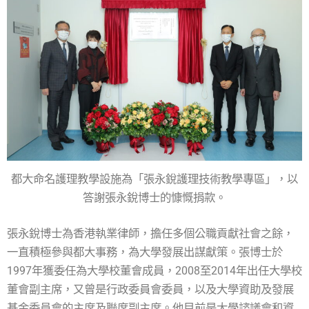
都大命名護理教學設施為「張永銳護理技術教學專區」，以
答謝張永銳博士的慷慨捐款。
張永銳博士為香港執業律師，擔任多個公職貢獻社會之餘，
一直積極參與都大事務，為大學發展出謀獻策。張博士於
1997年獲委任為大學校董會成員，2008至2014年出任大學校
董會副主席，又曾是行政委員會委員，以及大學資助及發展
基金委員會的主席及聯席副主席。他目前是大學諮議會和資