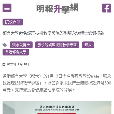
跳
至
主
院校資訊
要
內
都會大學命名護理技術教學設施答謝張永銳博士慷慨捐款
容
張永銳博士
張永銳護理技術教學專區
都大
香港都會大學
2022年 1 月 18 日
香港都會大學（都大）於1月17日命名護理教學設施為「張永
銳護理技術教學專區」，以答謝張永銳博士慷慨捐款港幣500
萬元，支持賽馬會健康護理學院的發展。