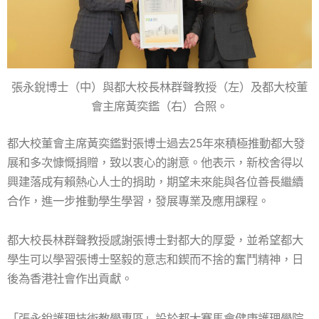
張永銳博士（中）與都大校長林群聲教授（左）及都大校董
會主席黃奕鑑（右）合照。
都大校董會主席黃奕鑑對張博士過去25年來積極推動都大發
展和多次慷慨捐贈，致以衷心的謝意。他表示，新校舍得以
興建落成有賴熱心人士的捐助，期望未來能與各位善長繼續
合作，進一步推動學生學習，發展專業及應用課程。
都大校長林群聲教授感謝張博士對都大的厚愛，並希望都大
學生可以學習張博士堅毅的意志和鍥而不捨的奮鬥精神，日
後為香港社會作出貢獻。
「張永銳護理技術教學專區」設於都大賽馬會健康護理學院