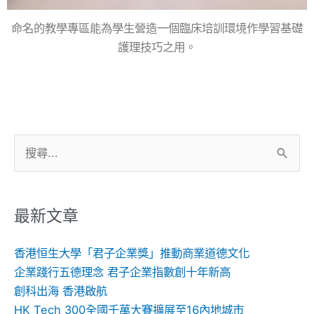
命名的教學專區能為學生營造一個臨床培訓環境作學習基礎
護理技巧之用。
搜
尋
關
鍵
最新文章
字:
香港恒生大學「君子企業獎」推動商業道德文化
企業踐行五德理念 君子企業指數創十年新高
創科出海 香港啟航
HK Tech 300全國千萬大賽擴展至16內地城市