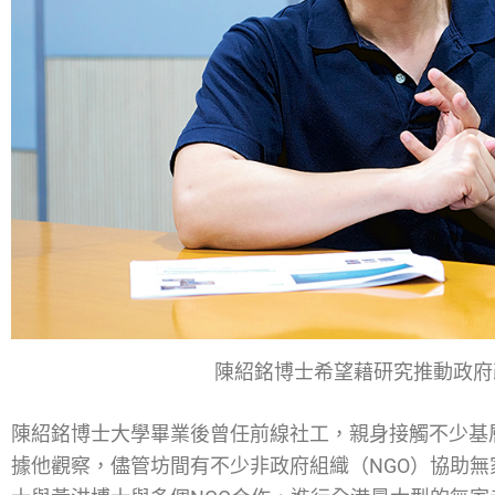
陳紹銘博士希望藉研究推動政府
陳紹銘博士大學畢業後曾任前線社工，親身接觸不少基
據他觀察，儘管坊間有不少非政府組織（NGO）協助無