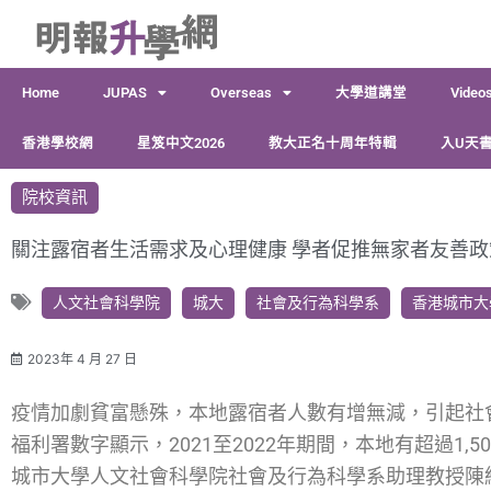
跳
至
主
Home
JUPAS
Overseas
大學道講堂
Video
要
內
香港學校網
星笈中文2026
教大正名十周年特輯
入U天書
容
院校資訊
關注露宿者生活需求及心理健康 學者促推無家者友善政
人文社會科學院
城大
社會及行為科學系
香港城市大
2023年 4 月 27 日
疫情加劇貧富懸殊，本地露宿者人數有增無減，引起社
福利署數字顯示，2021至2022年期間，本地有超過1,
城市大學人文社會科學院社會及行為科學系助理教授陳