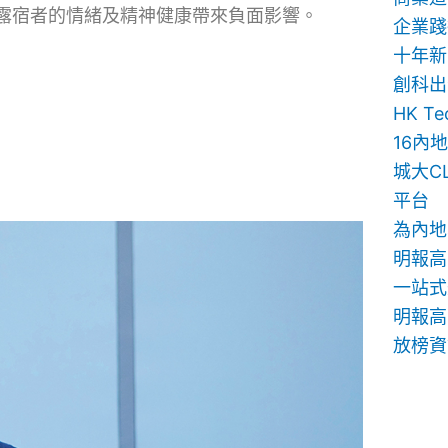
露宿者的情緒及精神健康帶來負面影響。
企業踐
十年新
創科出
HK T
16內
城大C
平台
為內地
明報高
一站式
明報高中
放榜資