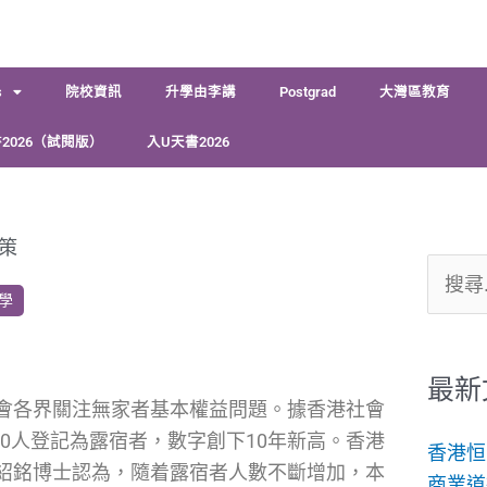
s
院校資訊
升學由李講
Postgrad
大灣區教育
2026（試閱版）
入U天書2026
策
搜
學
尋
關
鍵
最新
會各界關注無家者基本權益問題。據香港社會
字:
500人登記為露宿者，數字創下10年新高。香港
香港恒
紹銘博士認為，隨着露宿者人數不斷增加，本
商業道