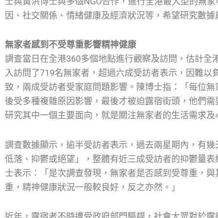
士與黃洪博士與多個NGO合作，進行全港最大型的無
因、社交關係、情緒健康及經濟狀況等，希望研究數據
無家者感到不受尊重影響精神健康
調查當日在全港360多個地點進行觀察及訪問，估計全港
入訪問了719名無家者，超過六成受訪者表示，因難以
致，兩成受訪者受家庭問題影響。陳博士指：「每位無
後受多種複雜原因影響，最後才被迫露宿街頭，他們需
研究其中一個主要面向，就是關注無家者的生活需求及
調查數據顯示，逾半受訪者表示，過去兩星期內，有幾
低落、抑鬱或絕望」，整體有近三成受訪者的抑鬱量表
士表示：「是次調查發現，無家者是否感到受尊重，與
重，精神健康狀況一般較良好，反之亦然。」
近年，露宿者不時遭受政府部門驅趕，社會大眾對於露