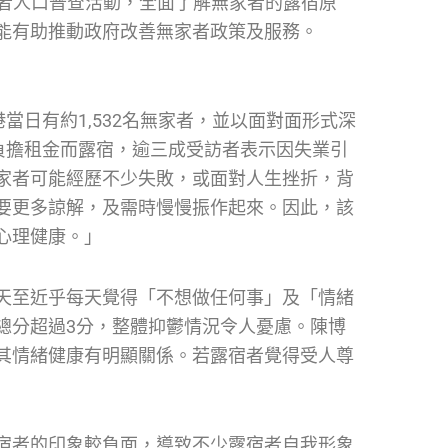
家者人口普查活動，全面了解無家者的露宿原
能有助推動政府改善無家者政策及服務。
當日有約1,532名無家者，並以面對面形式深
負擔租金而露宿，逾三成受訪者表示因失業引
家者可能經歷不少失敗，或面對人生挫折，背
要更多諒解，及需時慢慢振作起來。因此，該
心理健康。」
天至近乎每天覺得「不想做任何事」及「情緒
總分超過3分，整體抑鬱情況令人憂慮。陳博
其情緒健康有明顯關係。若露宿者覺得受人尊
宿者的印象較負面，導致不少露宿者自我形象