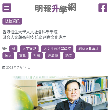
跳
至
主
院校資訊
要
內
香港恒生大學人文社會科學學院
容
融合人文藝術科技 培育創意文化專才
AI
人工智能
人文社會科學學院
創意文化專才
恒大
文化
社會
經濟學
語文
2023年 7 月 14 日