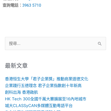
查詢電話：
3963 5710
搜
尋
關
鍵
最新文章
字:
香港恒生大學「君子企業獎」推動商業道德文化
企業踐行五德理念 君子企業指數創十年新高
創科出海 香港啟航
HK Tech 300全國千萬大賽擴展至16內地城市
城大CLASSyCAN多媒體互動粵語平台