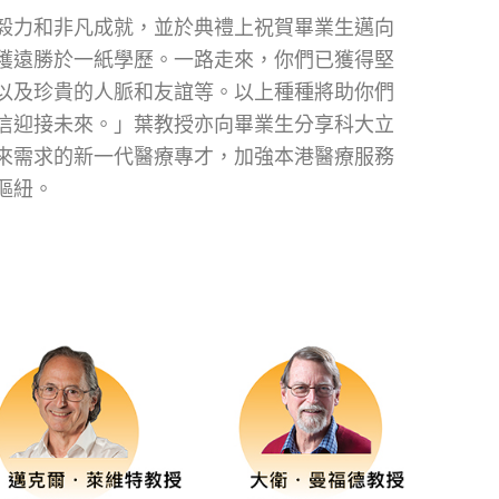
毅力和非凡成就，並於典禮上祝賀畢業生邁向
穫遠勝於一紙學歷。一路走來，你們已獲得堅
以及珍貴的人脈和友誼等。以上種種將助你們
信迎接未來。」葉教授亦向畢業生分享科大立
來需求的新一代醫療專才，加強本港醫療服務
樞紐。