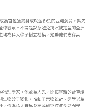
，成為首位獲終身成就金獅獎的亞洲演員。梁先
全球觀眾。不論是銳意避免扮演被定型的亞洲
生均為科大學子樹立楷模，勉勵他們志存高
物物理學家。他敢為人先，開拓嶄新的計算結
測生物分子變化，推動了藥物設計、酶學以至
源，作為科大賽馬會高等研究院資深訪問學