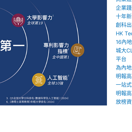
企業踐
十年新
創科出
HK T
16內
城大C
平台
為內地
明報高
一站式
明報高中
放榜資