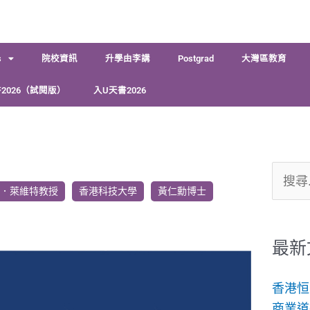
s
院校資訊
升學由李講
Postgrad
大灣區教育
2026（試閱版）
入U天書2026
搜
．萊維特教授
香港科技大學
黃仁勳博士
尋
關
鍵
最新
字:
香港恒
商業道