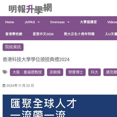
跳
至
主
Home
JUPAS
Overseas
大學道講堂
Video
要
內
香港學校網
星笈中文2026
教大正名十周年特輯
入U天書
容
院校資訊
香港科技大學學位頒授典禮2024
大衛．曼福德教授
梁朝偉
榮譽博士
科大
邁克爾
2024年 11 月 23 日