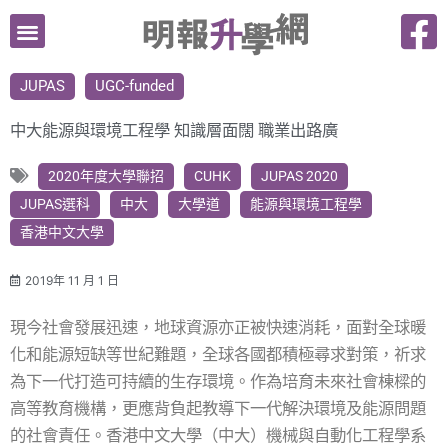
跳
至
主
JUPAS
UGC-funded
要
內
中大能源與環境工程學 知識層面闊 職業出路廣
容
2020年度大學聯招
CUHK
JUPAS 2020
JUPAS選科
中大
大學道
能源與環境工程學
香港中文大學
2019年 11 月 1 日
現今社會發展迅速，地球資源亦正被快速消耗，面對全球暖
化和能源短缺等世紀難題，全球各國都積極尋求對策，祈求
為下一代打造可持續的生存環境。作為培育未來社會棟樑的
高等教育機構，更應背負起教導下一代解決環境及能源問題
的社會責任。香港中文大學（中大）機械與自動化工程學系