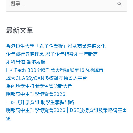
搜
尋
關
鍵
最新文章
字:
香港恒生大學「君子企業獎」推動商業道德文化
企業踐行五德理念 君子企業指數創十年新高
創科出海 香港啟航
HK Tech 300全國千萬大賽擴展至16內地城市
城大CLASSyCAN多媒體互動粵語平台
為內地學生打開學習粵語新大門
明報高中生升學博覽會2026
一站式升學資訊 助學生掌握出路
明報高中生升學博覽會2026 | DSE放榜資訊及策略講座重
溫