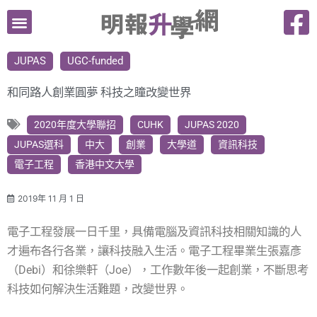
跳
至
主
JUPAS
UGC-funded
要
內
和同路人創業圓夢 科技之瞳改變世界
容
2020年度大學聯招
CUHK
JUPAS 2020
JUPAS選科
中大
創業
大學道
資訊科技
電子工程
香港中文大學
2019年 11 月 1 日
電子工程發展一日千里，具備電腦及資訊科技相關知識的人
才遍布各行各業，讓科技融入生活。電子工程畢業生張嘉彥
（Debi）和徐樂軒（Joe），工作數年後一起創業，不斷思考
科技如何解決生活難題，改變世界。