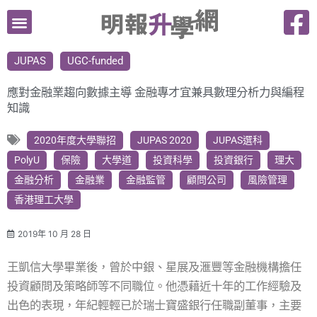
跳
至
主
JUPAS
UGC-funded
要
內
應對金融業趨向數據主導 金融專才宜兼具數理分析力與編程
容
知識
2020年度大學聯招
JUPAS 2020
JUPAS選科
PolyU
保險
大學道
投資科學
投資銀行
理大
金融分析
金融業
金融監管
顧問公司
風險管理
香港理工大學
2019年 10 月 28 日
王凱信大學畢業後，曾於中銀、星展及滙豐等金融機構擔任
投資顧問及策略師等不同職位。他憑藉近十年的工作經驗及
出色的表現，年紀輕輕已於瑞士寶盛銀行任職副董事，主要