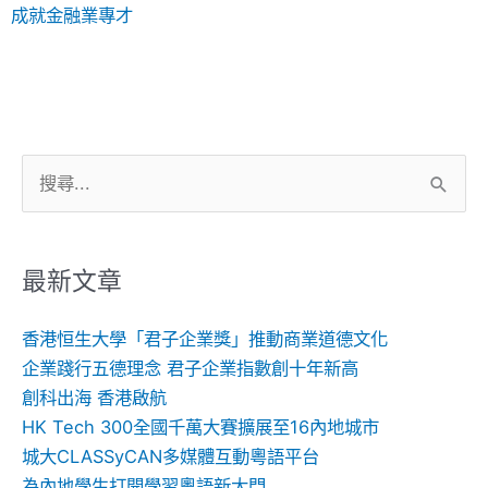
成就金融業專才
搜
尋
關
鍵
最新文章
字:
香港恒生大學「君子企業獎」推動商業道德文化
企業踐行五德理念 君子企業指數創十年新高
創科出海 香港啟航
HK Tech 300全國千萬大賽擴展至16內地城市
城大CLASSyCAN多媒體互動粵語平台
為內地學生打開學習粵語新大門