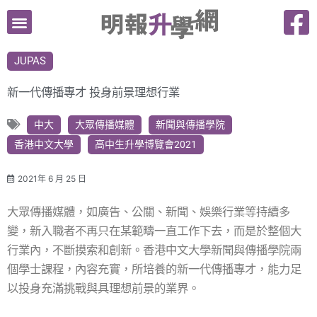
跳
至
主
JUPAS
要
內
新一代傳播專才 投身前景理想行業
容
中大
大眾傳播媒體
新聞與傳播學院
香港中文大學
高中生升學博覽會2021
2021年 6 月 25 日
大眾傳播媒體，如廣告、公關、新聞、娛樂行業等持續多
變，新入職者不再只在某範疇一直工作下去，而是於整個大
行業內，不斷摸索和創新。香港中文大學新聞與傳播學院兩
個學士課程，內容充實，所培養的新一代傳播專才，能力足
以投身充滿挑戰與具理想前景的業界。