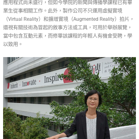
應用程式尚未盛行，但如今學院的新聞與傳播學課程已有畢
業生從事相關工作。此外，製作公司不只運用虛擬實境
（Virtual Reality）和擴增實境（Augmented Reality）拍片，
還視有關技術為冒起的敘事方法或工具，可用於舉辦展覽，
當中包含互動元素，而修畢該課程的年輕人有機會受聘，學
以致用。