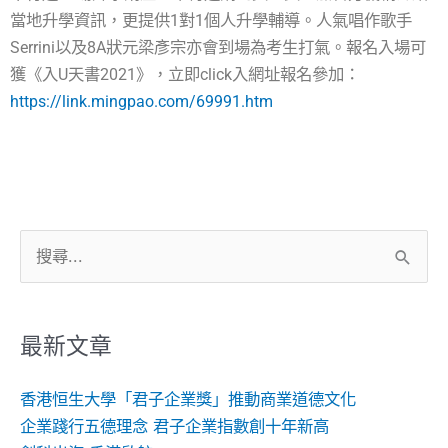
當地升學資訊，更提供1對1個人升學輔導。人氣唱作歌手
Serrini以及8A狀元梁彥宗亦會到場為考生打氣。報名入場可
獲《入U天書2021》，立即click入網址報名參加：
https://link.mingpao.com/69991.htm
搜
尋
關
鍵
最新文章
字:
香港恒生大學「君子企業獎」推動商業道德文化
企業踐行五德理念 君子企業指數創十年新高