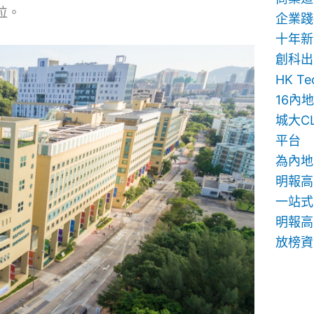
位。
企業踐
十年新
創科出
HK T
16內
城大C
平台
為內地
明報高
一站式
明報高中
放榜資