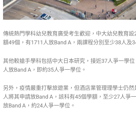
傳統熱門學科幼兒教育廣受考生歡迎，中大幼兒教育設21個
額49個，有1711人放Band A，兩課程分別至少38人及
其他較搶手學科包括中大日本研究，接近37人爭一學位；
人放Band A，即約35人爭一學位。
另外，疫情嚴重打擊旅遊業，但酒店業管理理學士仍然是
人將其申請放Band A，該科有45個學額，至少27人
放Band A，約24人爭一學位。