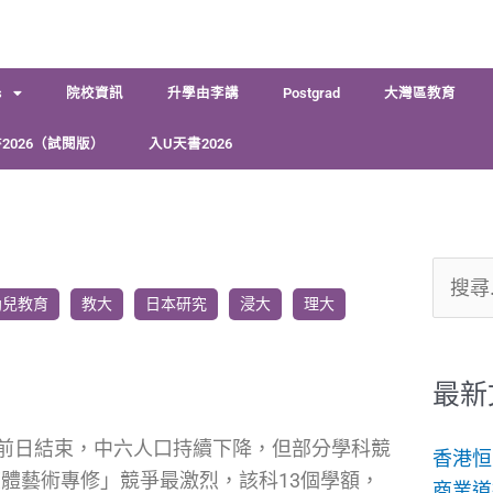
s
院校資訊
升學由李講
Postgrad
大灣區教育
2026（試閱版）
入U天書2026
搜
幼兒教育
教大
日本研究
浸大
理大
尋
關
鍵
最新
字:
請前日結束，中六人口持續下降，但部分學科競
香港恒
媒體藝術專修」競爭最激烈，該科13個學額，
商業道