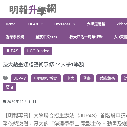
跳
至
主
Home
JUPAS
Overseas
大學道講堂
Video
要
內
香港學校網
星笈中文2026
教大正名十周年特輯
入U天書
容
JUPAS
UGC-funded
浸大動畫媒體藝術專修 44人爭1學額
JUPAS
中國歷史教育
中大
動畫
媒體藝術
酒店
2020年 12 月 11 日
【明報專訊】大學聯合招生辦法（JUPAS）首階段申
爭依然激烈，浸大的「傳理學學士-電影主修 – 動畫及