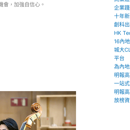
機會，加強自信心。
企業踐
十年新
創科出
HK T
16內
城大C
平台
為內地
明報高
一站式
明報高中
放榜資