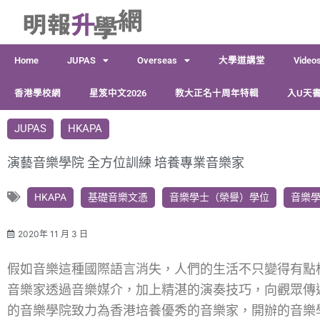
跳
至
主
Home
JUPAS
Overseas
大學道講堂
Video
要
內
香港學校網
星笈中文2026
教大正名十周年特輯
入U天書
容
JUPAS
HKAPA
演藝音樂學院 全方位訓練 培養專業音樂家
HKAPA
基礎音樂文憑
音樂學士（榮譽）學位
音樂
2020年 11 月 3 日
假如音樂這種國際語言消失，人們的生活不只變得有點
音樂家透過音樂媒介，加上精湛的演奏技巧，向觀眾傳
的音樂學院致力為香港培養優秀的音樂家，開辦的音樂