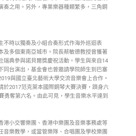
演奏之用。另外，專業樂器種類繁多，三角鋼
生不時以獨奏及小組合奏形式作海外巡迴表
本及多個東南亞城市。院長蔡敏德教授曾獲著
赴瑞典參與諾貝爾獎慶祝活動。學生與來自14
下同台演出，基金會也曾邀請學院師生到巴塞
019與國立臺北藝術大學交流音樂會上合作。
於2017范克萊本國際鋼琴大賽決賽，躋身六
大賽勇奪第六名。由此可見，學生音樂水平達到
香港小交響樂團、香港中樂團及音樂事務處等
任音樂教學，或當管樂隊、合唱團及學校樂團