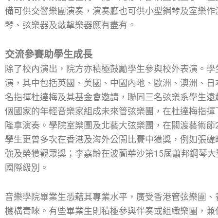
備可供交響樂團演奏，演奏廳也可供小型鋼琴及室樂作
琴、弦樂器及敲擊樂器應有盡有。
交流參賽助學生成長
除了校內演出，院方亦積極鼓勵學生參與校外表演。學
演，其中包括英國、美國、中國內地、歐洲、澳洲、日
名指揮杜達梅及其基金會邀請，聯同三名弦樂系學生遠
個國家的年輕音樂家組成未來管弦樂團，在杜達梅指揮
隆拿演奏。學院室樂團及北藝大弦樂團，在關渡藝術節2
學生更曾多次在香港及海外公開比賽中獲獎，例如張緯晴
強及榮獲觀眾獎；李嘉齡在波蘭華沙第15屆蕭邦鋼琴
國際級別。
音樂學院畢業生憑藉其專業水平，廣受香港管弦樂團、
機構青睞。有些畢業生則積極參與伴奏或組織樂團，兼