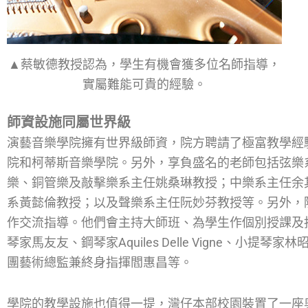
▲蔡敏德教授認為，學生有機會獲多位名師指導，
實屬難能可貴的經驗。
師資設施同屬世界級
演藝音樂學院擁有世界級師資，院方聘請了極富教學經
院和柯蒂斯音樂學院。另外，享負盛名的老師包括弦樂
樂、銅管樂及敲擊樂系主任姚桑琳教授；中樂系主任余
系黃懿倫教授；以及聲樂系主任阮妙芬教授等。另外，院
作交流指導。他們會主持大師班、為學生作個別授課及
琴家馬友友、鋼琴家Aquiles Delle Vigne、小
團藝術總監兼終身指揮閻惠昌等。
學院的教學設施也值得一提，灣仔本部校園裝置了一座