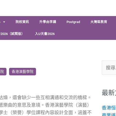
s
院校資訊
升學由李講
Postgrad
大灣區教育
2026（試閱版）
入U天書2026
搜
學院
香港演藝學院
尋
關
鍵
最新
枯燥，還會缺少一些互相溝通和交流的橋樑。
字:
遞樂曲的意思及意境。香港演藝學院（演藝）
香港恒
學士（榮譽）學位課程內容設計全面，涵蓋不
商業道