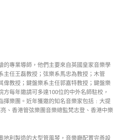
驗的專業導師，他們主要來自英國皇家音樂學
系主任王磊教授；弦樂系馬忠為教授；木管
其偉教授；鍵盤樂系主任郭嘉特教授；鍵盤樂
方每年邀請可多達100位的中外名師駐校，
指揮樂團。近年獲邀的知名音樂家包括﹕大提
提琴家林昭亮、香港管弦樂團音樂總監梵志登、香港中樂
奧地利製造的大型管風琴，音樂廳配置完善設