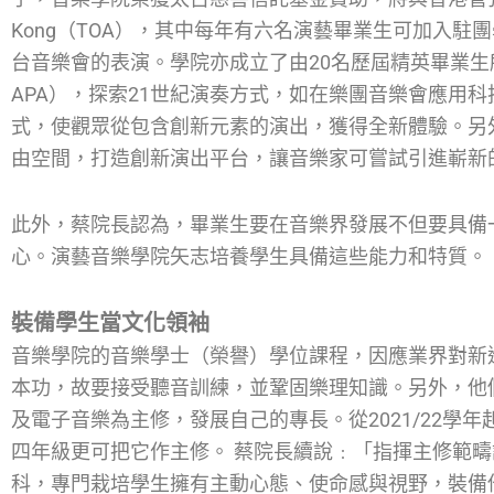
Kong（TOA），其中每年有六名演藝畢業生可加入駐
台音樂會的表演。學院亦成立了由20名歷屆精英畢業生所組成
APA），探索21世紀演奏方式，如在樂團音樂會應用
式，使觀眾從包含創新元素的演出，獲得全新體驗。另
由空間，打造創新演出平台，讓音樂家可嘗試引進嶄新
此外，蔡院長認為，畢業生要在音樂界發展不但要具備
心。演藝音樂學院矢志培養學生具備這些能力和特質。
裝備學生當文化領袖
音樂學院的音樂學士（榮譽）學位課程，因應業界對新
本功，故要接受聽音訓練，並鞏固樂理知識。另外，他
及電子音樂為主修，發展自己的專長。從2021/22學
四年級更可把它作主修。 蔡院長續說﹕「指揮主修範疇設有培育文
科，專門栽培學生擁有主動心態、使命感與視野，裝備