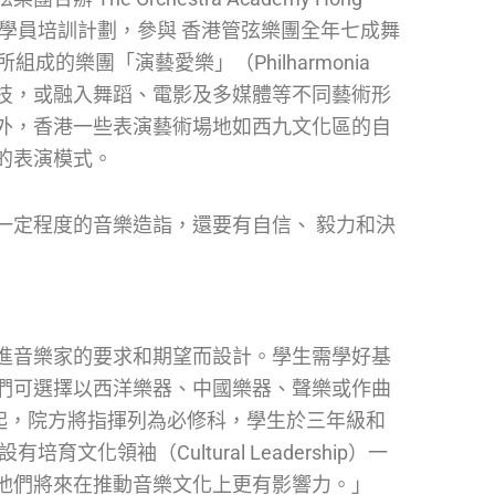
團學員培訓計劃，參與 香港管弦樂團全年七成舞
的樂團「演藝愛樂」（Philharmonia
科技，或融入舞蹈、電影及多媒體等不同藝術形
外，香港一些表演藝術場地如西九文化區的自
的表演模式。
一定程度的音樂造詣，還要有自信、 毅力和決
進音樂家的要求和期望而設計。學生需學好基
們可選擇以西洋樂器、中國樂器、聲樂或作曲
年起，院方將指揮列為必修科，學生於三年級和
化領袖（Cultural Leadership）一
他們將來在推動音樂文化上更有影響力。」