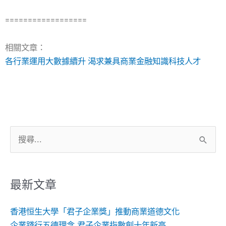
==================
相關文章：
各行業運用大數據續升 渴求兼具商業金融知識科技人才
搜
尋
關
鍵
最新文章
字:
香港恒生大學「君子企業獎」推動商業道德文化
企業踐行五德理念 君子企業指數創十年新高