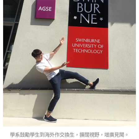
學系鼓勵學生到海外作交換生，擴闊視野，增廣見聞。