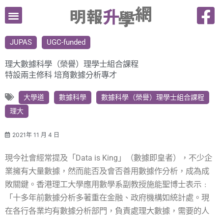
跳
至
主
JUPAS
UGC-funded
要
內
理大數據科學（榮譽）理學士組合課程
容
特設兩主修科 培育數據分析專才
大學道
數據科學
數據科學（榮譽）理學士組合課程
理大
2021年 11 月 4 日
現今社會經常提及「Data is King」（數據即皇者），不少企
業擁有大量數據，然而能否及會否善用數據作分析，成為成
敗關鍵。香港理工大學應用數學系副教授施能聖博士表示﹕
「十多年前數據分析多著重在金融、政府機構如統計處。現
在各行各業均有數據分析部門，負責處理大數據，需要的人