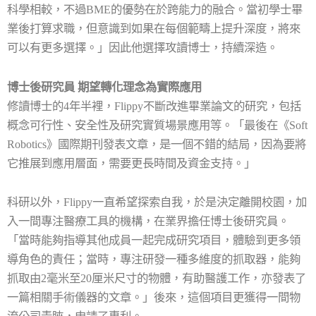
科學相較，不過
BME
的優勢在於跨能力的融合。當初學士畢
業後打算求職，但意識到如果在每個範疇上提升深度，將來
可以有更多選擇。」因此他選擇攻讀博士，持續深造。
博士後研究員 期望轉化理念為實際應用
修讀博士的
4
年半裡，
Flippy
不斷改進畢業論文的研究，包括
概念可行性、安全性及研究實質場景應用等。「最後在《
Soft
Robotics
》國際期刊發表文章，是一個不錯的結局，因為要將
它推展到應用層面，需要更長時間及資金支持。」
科研以外，
Flippy
一直希望探索自我，於是決定離開校園，加
入一間專注醫療工具的機構，在業界擔任博士後研究員。
「當時能夠指導其他成員一起完成研究項目，體驗到更多領
導角色的責任；當時，專注研發一種多維度的抓取器，能夠
抓取由
2
毫米至
20
厘米尺寸的物體，有助醫護工作，亦發表了
一篇相關手術儀器的文章。」後來，這個項目更獲得一間物