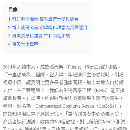
目錄
1
科研源於關懷 獲攻讀博士學位機會
2
博士後研究員 期望轉化理念為實際應用
3
具備跨學科知識 有利開拓未來
4
潘天樂小檔案
2014
年入讀中大，成為潘天樂（
Flippy
）科研之路的起點。
「一直想成為工程師，當大學二年級選擇主修領域時，剛巧
祖母中風，讓我關注更多長者健康問題，加上本地人口持續
老化，在工程範疇上，我認為生物醫學工程（
BME
）能直接
幫助長者。」當時，他跟隨教授與威爾斯親王醫院的醫生，
參與一個名為「
Computerized Cognitive Screen
（
CoCoSc
）」
的認知障礙症電子測試研究。「當時到長者中心及老人院，
為長者進行測試，收集逾
200
個數據，對比傳統的
MoCA
測試
及
CoCoSc
測試的結果。最終兩者結果相近，但
CoCoSc
的優勢