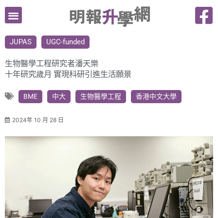
跳
至
主
JUPAS
UGC-funded
要
內
生物醫學工程研究者潘天樂
容
十年研究歲月 實現科研引進生活願景
BME
中大
生物醫學工程
香港中文大學
2024年 10 月 28 日