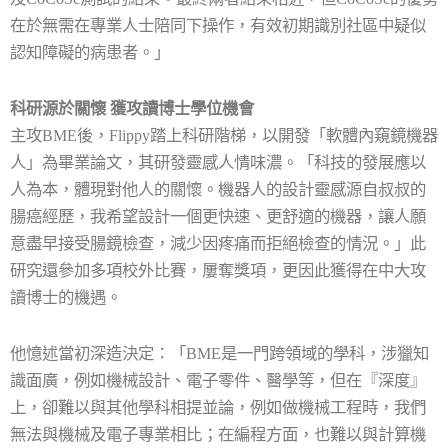
在於無需在專業人士陪同下操作，有效初期識別社區中疑似
認知障礙的病患者。」
科研源於關懷 獲攻讀博士學位機會
主攻
BME
後，
Flippy
踏上科研階梯，以開發「軟體內窺鏡機器
人」為畢業論文，其研發靈感人情味濃。「科技的發展應以
人為本，體現對他人的關懷。機器人的設計靈感源自叔叔的
腸癌經歷，我希望設計一個更快速、更舒適的機器，讓人願
意盡早接受腸鏡檢查，減少因疼痛而拒絕檢查的情況。」此
研究還參加多項校外比賽，屢奪獎項，更因此獲得在中大攻
讀博士的機遇。
他憶述當初深造決定：「
BME
是一門跨領域的學科，涉獵知
識面廣，例如機械設計、電子零件、醫學等，但在『深度』
上，卻難以與其他學科相提並論，例如做機械工程時，我們
無法與機械及電子專業相比；在編程方面，也難以與計算機