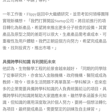
流公司青睞，申請了專利。
一年工作後，
Flippy
返回中大繼續研究，並思考如何領導團隊
實現新構想。「我們打算開設
Startup
公司，將目前進行的項
目轉化為新產品，希望將來推出更多分子檢查的設備。其實
產品及原型之間的差距可以很大，生產產品需考慮成本、可
重複性及用戶體驗。我們正朝這個方向努力，希望完成產品
後，找到投資方，推出市場。」
具備跨學科知識 有利開拓未來
他認為，生物醫學工程的前景會越來越好，「同期的同學除
了從事研究外，亦會加入金融機構、政府機構、醫院或成為
教師。現今，很多生活問題不再單靠某一學科解決，愈來愈
多的企業需要具備跨學科知識的人負責統籌前沿的項目，具
備跨學科的知識將幫助大家適應未來。雖然學系涵蓋多元知
識，但知識的運用深度取決於個人努力，要將一個想法轉化
為項目，最終變成產品，需要堅定的訓練及自主練習。」