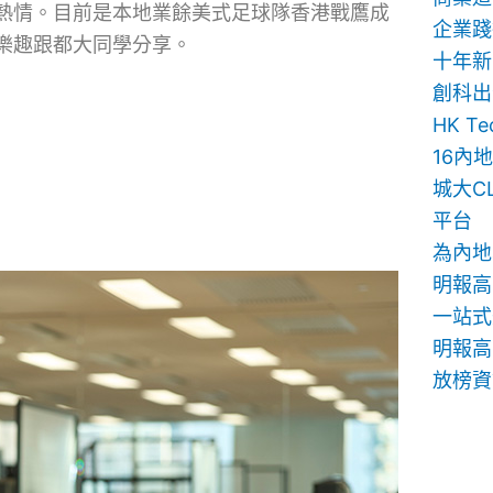
熱情。目前是本地業餘美式足球隊香港戰鷹成
企業踐
樂趣跟都大同學分享。
十年新
創科出
HK T
16內
城大C
平台
為內地
明報高
一站式
明報高中
放榜資