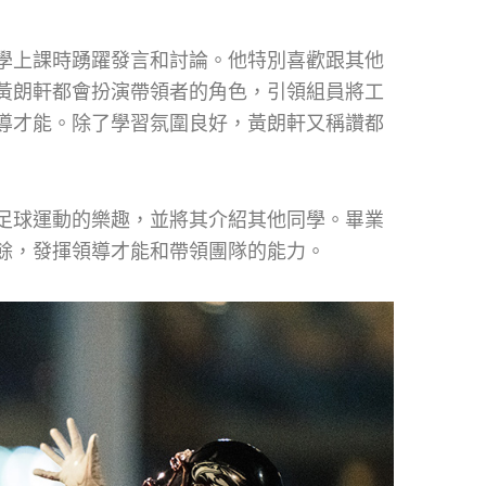
學上課時踴躍發言和討論。他特別喜歡跟其他
黃朗軒都會扮演帶領者的角色，引領組員將工
導才能。除了學習氛圍良好，黃朗軒又稱讚都
足球運動的樂趣，並將其介紹其他同學。畢業
餘，發揮領導才能和帶領團隊的能力。