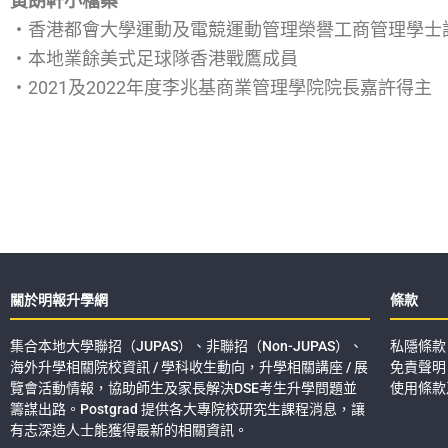
黃朗軒小檔案
‧香港都會大學運動及電競運動管理榮譽工商管理學士
‧本地業餘美式足球隊香港戰鷹成員
‧2021及2022年度李兆基商業管理學院院長嘉許得主
關於明報升學網
條款
集合本地大學聯招（JUPAS）、非聯招（Non-JUPAS）、
私隱條款
海外升學相關院校資訊 / 學科收生動向，升學相關講座 / 展
免責聲明
覽會活動情報，協助師生及家長解決DSE考生升學問題並
使用條款
籌謀出路。Postgrad 提供各大專院校研究生課程消息，讓
有志深造人士能獲得最新的相關資訊。