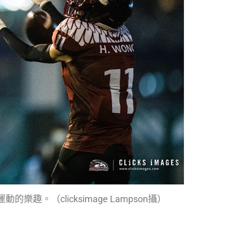
。（clicksimage Lampson攝）