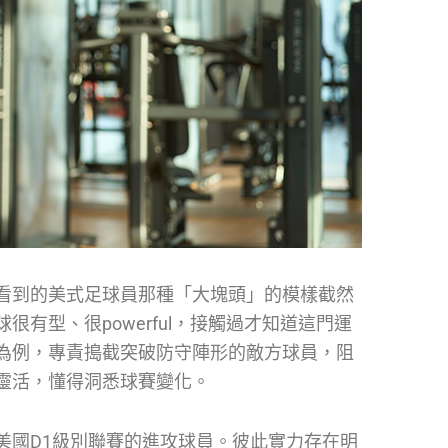
看到的美式足球員那種「大塊頭」的模樣截然
有型、很powerful，接觸過才知道這門運
為例，專責搗截突破防守陣形的敵方球員，阻
靈活，懂得洞悉球賽變化。
美國D1級別聯賽的進攻球員。彼此實力存在明