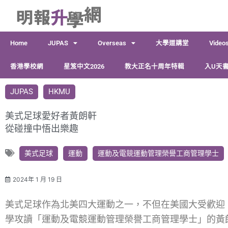
跳
至
主
Home
JUPAS
Overseas
大學道講堂
Video
要
內
香港學校網
星笈中文2026
教大正名十周年特輯
入U天書
容
JUPAS
HKMU
美式足球愛好者黃朗軒
從碰撞中悟出樂趣
美式足球
運動
運動及電競運動管理榮譽工商管理學士
2024年 1 月 19 日
美式足球作為北美四大運動之一，不但在美國大受歡迎
學攻讀「運動及電競運動管理榮譽工商管理學士」的黃