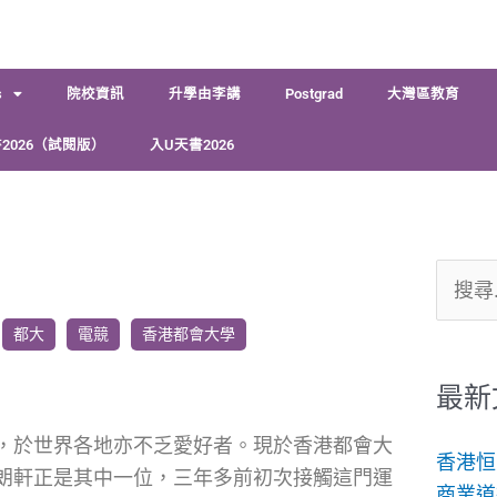
s
院校資訊
升學由李講
Postgrad
大灣區教育
2026（試閱版）
入U天書2026
搜
尋
都大
電競
香港都會大學
關
鍵
最新
字:
，於世界各地亦不乏愛好者。現於香港都會大
香港恒
朗軒正是其中一位，三年多前初次接觸這門運
商業道