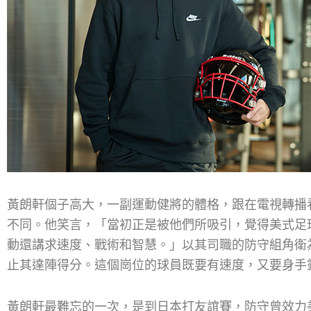
黃朗軒個子高大，一副運動健將的體格，跟在電視轉播
不同。他笑言，「當初正是被他們所吸引，覺得美式足球很
動還講求速度、戰術和智慧。」以其司職的防守組角衛
止其達陣得分。這個崗位的球員既要有速度，又要身手
黃朗軒最難忘的一次，是到日本打友誼賽，防守曾效力