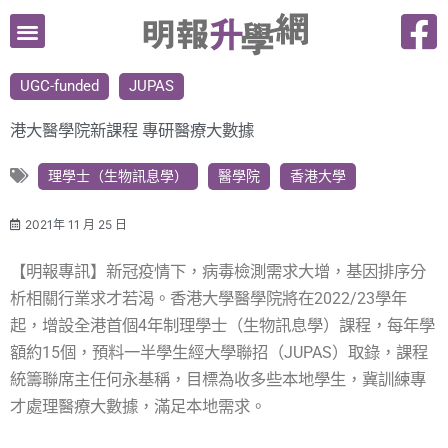
跳
至
主
UGC-funded
JUPAS
要
內
港大醫學院新課程 專研醫療大數據
容
理學士（生物訊息學）
醫學院
香港大學
2021年 11 月 25 日
【明報專訊】新冠疫情下，病毒檢測需求大增，基因排序分
析相關行業求才若渴。香港大學醫學院將在2022/23學年
起，增設全港首個4年制理學士（生物訊息學）課程，每年學
額約15個，預料一半學生經大學聯招（JUPAS）取錄，課程
統籌聯席主任何永基稱，目標為收多些本地學生，冀訓練專
才處理醫療大數據，滿足本地需求。