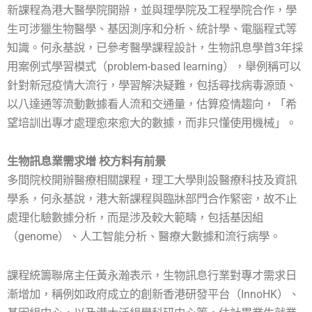
新課程為港大醫學院開辦，並與理學院及工程學院合作，學
生可涉獵生物醫學、基因測序和分析、統計學、電腦程式等
知識。何永基說，已參考醫學課程設計，生物訊息學首3年採
用案例式學習模式（problem-based learning），舉例稱可以
針對新冠疫情大流行，學習解決疑難，包括尋找病毒源頭、
以八達通等流動數據看人流和交通量，估算疫情趨向，「希
望培訓出專才處理愈來愈大的數據，而非只懂使用機械」。
生物訊息業需求增 校方料有前景
多間院校開辦醫療相關課程，理工大學則設醫療科技及資訊
學系，何永基說，港大新課程與臨牀部門合作緊密，故不止
處理化驗數據分析，而是涉及較大範疇，包括基因組
（genome）、人工智能分析、醫療大數據和流行病學。
課程統籌聯席主任黃永瀚表示，生物訊息行業對專才需求日
漸增加，稱例如政府成立的創新香港研發平台（InnoHK）、