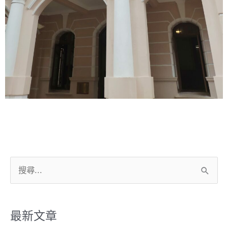
搜
尋
關
鍵
最新文章
字: