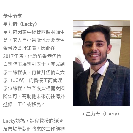
學生分享
星力奇（Lucky）
星力奇因家中經營西裝服飾生
意，家人自小告訴他需要學習
金融及會計知識。因此在
2017年時，他選讀香港伍倫
貢學院市場學副學士。完成副
學士課程後，再晉升伍倫貢大
學（UOW） 的銜接工商管理
學位課程。畢業後資格備受國
際認可，有助他未來前往海外
進修、工作或移民。
▲星力奇（Lucky）
Lucky認為，課程教授的經濟
及市場學對他將來的工作能夠