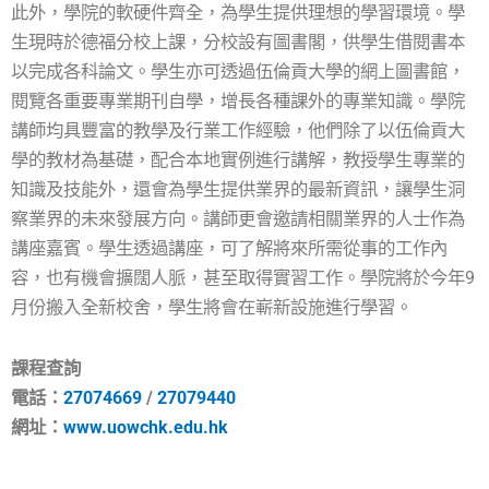
此外，學院的軟硬件齊全，為學生提供理想的學習環境。學
生現時於德福分校上課，分校設有圖書閣，供學生借閱書本
以完成各科論文。學生亦可透過伍倫貢大學的網上圖書館，
閱覽各重要專業期刊自學，增長各種課外的專業知識。學院
講師均具豐富的教學及行業工作經驗，他們除了以伍倫貢大
學的教材為基礎，配合本地實例進行講解，教授學生專業的
知識及技能外，還會為學生提供業界的最新資訊，讓學生洞
察業界的未來發展方向。講師更會邀請相關業界的人士作為
講座嘉賓。學生透過講座，可了解將來所需從事的工作內
容，也有機會擴闊人脈，甚至取得實習工作。學院將於今年9
月份搬入全新校舍，學生將會在嶄新設施進行學習。
課程查詢
電話：
27074669
/
27079440
網址：
www.uowchk.edu.hk