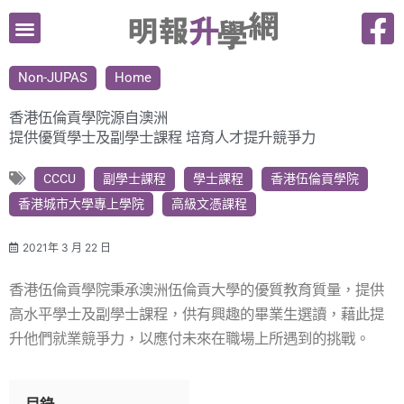
跳
至
主
Non-JUPAS
Home
要
內
香港伍倫貢學院源自澳洲
容
提供優質學士及副學士課程 培育人才提升競爭力
CCCU
副學士課程
學士課程
香港伍倫貢學院
香港城市大學專上學院
高級文憑課程
2021年 3 月 22 日
香港伍倫貢學院秉承澳洲伍倫貢大學的優質教育質量，提供
高水平學士及副學士課程，供有興趣的畢業生選讀，藉此提
升他們就業競爭力，以應付未來在職場上所遇到的挑戰。