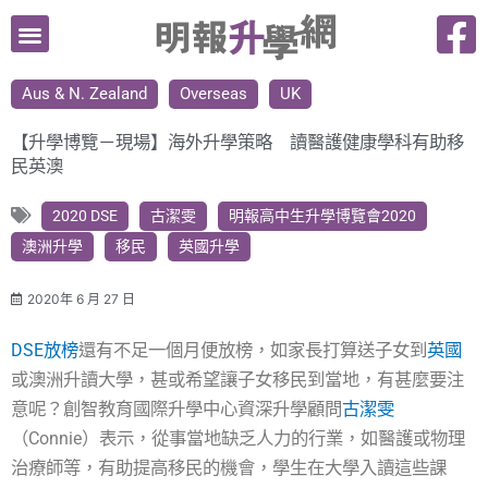
跳
至
主
Aus & N. Zealand
Overseas
UK
要
內
【升學博覽－現場】海外升學策略 讀醫護健康學科有助移
容
民英澳
2020 DSE
古潔雯
明報高中生升學博覽會2020
澳洲升學
移民
英國升學
2020年 6 月 27 日
DSE放榜
還有不足一個月便放榜，如家長打算送子女到
英國
或澳洲升讀大學，甚或希望讓子女移民到當地，有甚麼要注
意呢？創智教育國際升學中心資深升學顧問
古潔雯
（Connie）表示，從事當地缺乏人力的行業，如醫護或物理
治療師等，有助提高移民的機會，學生在大學入讀這些課