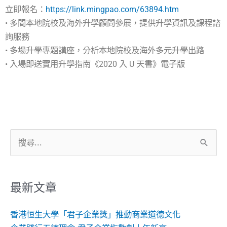
立即報名：
https://link.mingpao.com/63894.htm
• 多間本地院校及海外升學顧問參展，提供升學資訊及課程諮
詢服務
• 多場升學專題講座，分析本地院校及海外多元升學出路
• 入場即送實用升學指南《2020 入 U 天書》電子版
搜
尋
關
鍵
最新文章
字:
香港恒生大學「君子企業獎」推動商業道德文化