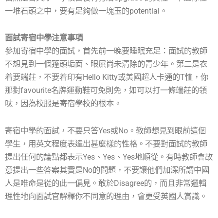
一堆石頭之中，要有足夠做一塊玉的potential。
面試寄宿中學注意事項
參加寄宿中學的面試，首先前一晚要睡眠充足：面試的教師
不想見到一個蓬頭垢面、眼屎尚未清除的青少年。第二是衣
着要端莊，不要着印有Hello Kitty或美國超人卡通的T恤，你
那對favourite名牌運動鞋可免則免，如可以打一條端莊的領
呔，因為校服是寄宿學校的根本。
寄宿中學的面試，不要只答Yes或No。教師想見到眼前這個
學生，用英文程度表達出甚麼樣的性格。不要對面試的教師
提出任何的論點都表示Yes、Yes、Yes地順從。有時教師會故
意提出一些答案其實是No的問題，不要讓他們加深所謂中國
人是唯命是從的此一偏見。敢於Disagree的，而且非常邏輯
理性地向面試官解釋你不同意的理由，會更受英國人賞識。