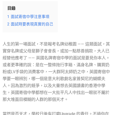
目錄
1
面試寄宿中學注意事項
2
面試時要表現真實的自己
人生的第一場面試，不是報考名牌幼稚園 —— 這類面試，其
實穿名牌或父母是獅子會會長，或加一點慈善捐款，大人已
經替他應考了 —— 英國名牌寄宿中學的面試是要見你本人。
或者更準確的說：是在一整條拖行李箱、滿身名牌、購買奶
粉或LV手袋的消費客中，一大群阿太師奶之中，英國寄宿中
學要一眼辨別，哪一個是意大利歌劇名家普契尼的蝴蝶夫
人。因為激烈的競爭，以及大量想去英國讀書的香港中學
生，英國寄宿中學都想在一大批平凡人中找出一眼就不屬於
那大堆面目模糊的人群的那個天才。
當然是否天才，學校日後有打磨Upgrade 的責任。不過你在