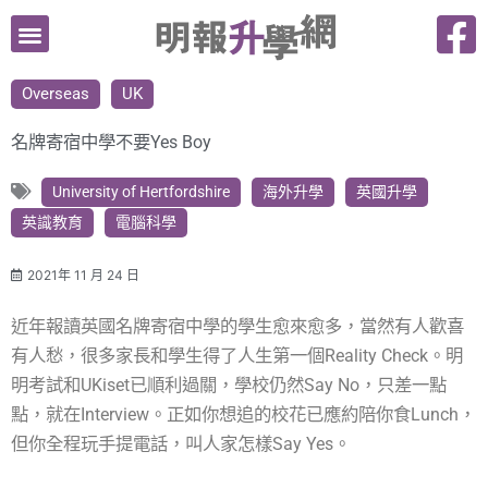
跳
至
主
Overseas
UK
要
內
名牌寄宿中學不要Yes Boy
容
University of Hertfordshire
海外升學
英國升學
英識教育
電腦科學
2021年 11 月 24 日
近年報讀英國名牌寄宿中學的學生愈來愈多，當然有人歡喜
有人愁，很多家長和學生得了人生第一個Reality Check。明
明考試和UKiset已順利過關，學校仍然Say No，只差一點
點，就在Interview。正如你想追的校花已應約陪你食Lunch，
但你全程玩手提電話，叫人家怎樣Say Yes。