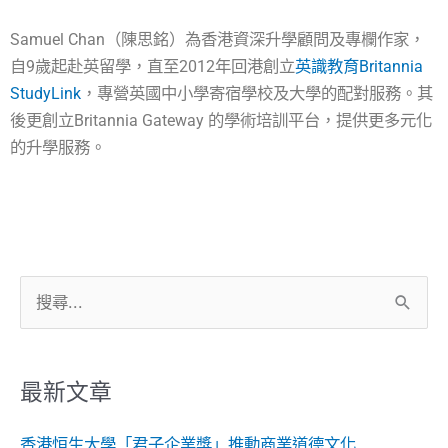
Samuel Chan（陳思銘）為香港資深升學顧問及專欄作家，
自9歲起赴英留學，直至2012年回港創立
英識教育Britannia
StudyLink
，專營英國中小學寄宿學校及大學的配對服務。其
後更創立Britannia Gateway 的學術培訓平台，提供更多元化
的升學服務。
搜
尋
關
鍵
最新文章
字:
香港恒生大學「君子企業獎」推動商業道德文化