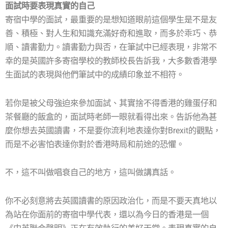
面試時要表現真實的自己
寄宿中學的面試，最重要的是想知道眼前這個學生是不是友
善、積極、對人生和知識充滿好奇和進取，而多於乖巧、恭
順、讀書勤力。讀書勤力與否，在筆試中已經表現，非常不
幸的是英國許多寄宿學校的教師校長告訴我，大多數香港學
生面試的表現與他們筆試中的成績印象並不相符。
若你是被父母強迫來參加面試、其實捨不得香港的雞蛋仔和
茶餐廳的飯盒的，面試時老師一眼就看得出來。告訴他為甚
麼你想去英國讀書，不是要你流利地表達你對Brexit的觀點，
而是不必害怕表達你對於香港時局和前途的恐懼。
不，這不叫做唱衰自己的地方，這叫做講真話。
你不必刻意將去英國讀書的原因政治化，而是不要天真地以
為站在你面前的寄宿中學代表，還以為今日的香港是一個