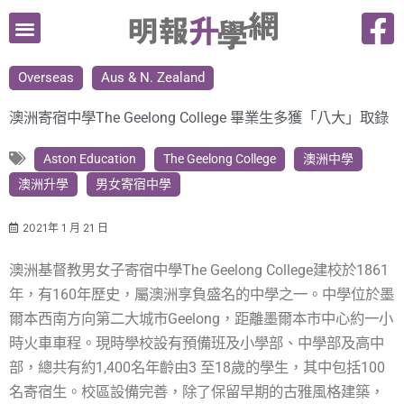
跳
至
主
Overseas
Aus & N. Zealand
要
內
澳洲寄宿中學The Geelong College 畢業生多獲「八大」取錄
容
Aston Education
The Geelong College
澳洲中學
澳洲升學
男女寄宿中學
2021年 1 月 21 日
澳洲基督教男女子寄宿中學The Geelong College建校於1861
年，有160年歷史，屬澳洲享負盛名的中學之一。中學位於墨
爾本西南方向第二大城市Geelong，距離墨爾本市中心約一小
時火車車程。現時學校設有預備班及小學部、中學部及高中
部，總共有約1,400名年齡由3 至18歲的學生，其中包括100
名寄宿生。校區設備完善，除了保留早期的古雅風格建築，