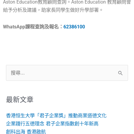
Aston Education教育顧問查詢。Aston Education 教育顧問會
給予分析及建議，助家長同學生做好升學部署。
WhatsApp課程查詢及報名：
62386100
搜
尋
關
鍵
最新文章
字:
香港恒生大學「君子企業獎」推動商業道德文化
企業踐行五德理念 君子企業指數創十年新高
創科出海 香港啟航