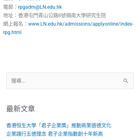
電郵：
rpgadm@LN.edu.hk
地址：香港屯門青山公路8號嶺南大學研究生院
網上報名：
www.LN.edu.hk/admissions/applyonline/index-
rpg.html
搜
尋
關
鍵
最新文章
字:
香港恒生大學「君子企業獎」推動商業道德文化
企業踐行五德理念 君子企業指數創十年新高