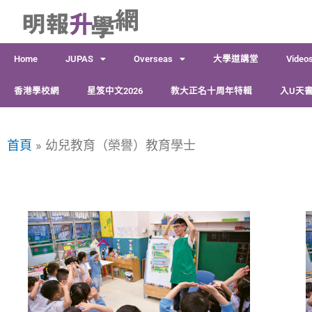
跳
至
主
Home
JUPAS
Overseas
大學道講堂
Video
要
內
香港學校網
星笈中文2026
教大正名十周年特輯
入U天書
容
首頁
幼兒教育（榮譽）教育學士