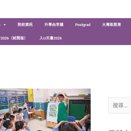
s
院校資訊
升學由李講
Postgrad
大灣區教育
2026（試閱版）
入U天書2026
搜
尋
關