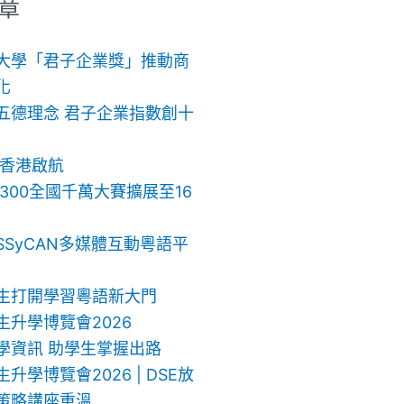
章
大學「君子企業獎」推動商
化
五德理念 君子企業指數創十
 香港啟航
ch 300全國千萬大賽擴展至16
SSyCAN多媒體互動粵語平
生打開學習粵語新大門
生升學博覽會2026
學資訊 助學生掌握出路
升學博覽會2026 | DSE放
策略講座重溫