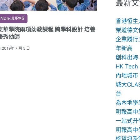
鍵
最新文
字:
Non-JUPAS
香港恒生
東華學院兩項幼教課程 跨學科設計 培養
業道德文
優秀幼師
企業踐行
年新高
2019年 7 月 5 日
創科出海
HK Te
內地城市
城大CLA
台
為內地學
明報高中
一站式升
明報高中生
榜資訊及