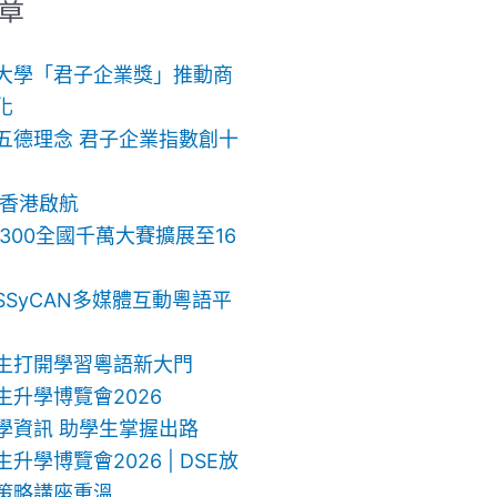
章
大學「君子企業獎」推動商
化
五德理念 君子企業指數創十
 香港啟航
ch 300全國千萬大賽擴展至16
SSyCAN多媒體互動粵語平
生打開學習粵語新大門
生升學博覽會2026
學資訊 助學生掌握出路
升學博覽會2026 | DSE放
策略講座重溫