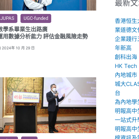
鍵
最新文
字:
JUPAS
UGC-funded
香港恒生
數學系畢業生出路廣
業道德文
運用數據分析能力 評估金融風險走勢
企業踐行
年新高
2024年 10 月 29 日
創科出海
HK Te
內地城市
城大CLA
台
為內地學
明報高中
一站式升
明報高中生
榜資訊及