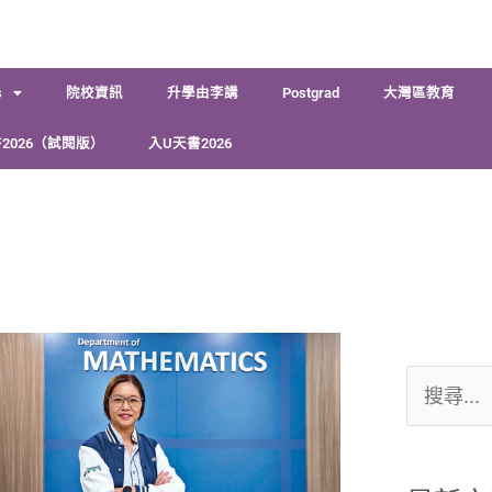
s
院校資訊
升學由李講
Postgrad
大灣區教育
2026（試閱版）
入U天書2026
搜
尋
關