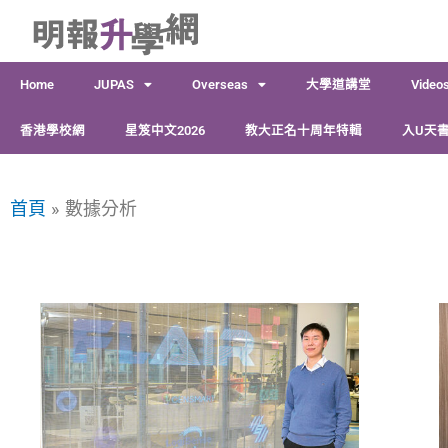
跳
至
主
Home
JUPAS
Overseas
大學道講堂
Video
要
內
香港學校網
星笈中文2026
教大正名十周年特輯
入U天書
容
首頁
數據分析