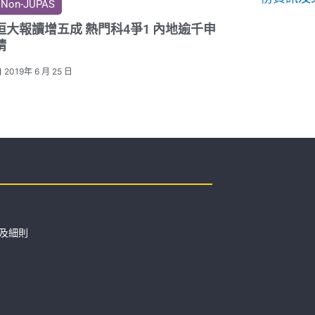
Non-JUPAS
恒大報讀增五成 熱門科4爭1 內地逾千申
請
2019年 6 月 25 日
及細則