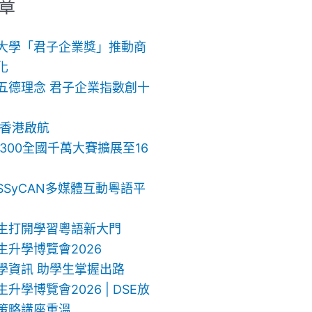
章
大學「君子企業獎」推動商
化
五德理念 君子企業指數創十
 香港啟航
ch 300全國千萬大賽擴展至16
SSyCAN多媒體互動粵語平
生打開學習粵語新大門
生升學博覽會2026
學資訊 助學生掌握出路
升學博覽會2026 | DSE放
策略講座重溫