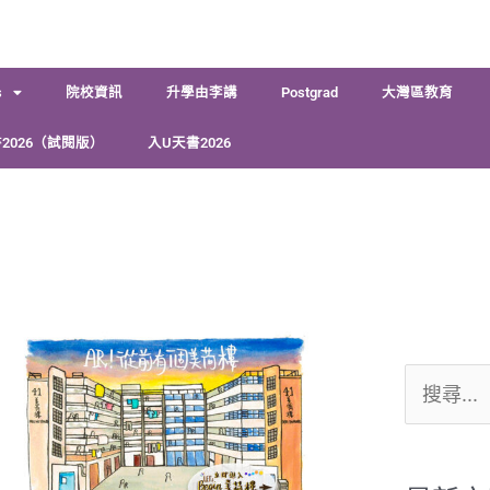
s
院校資訊
升學由李講
Postgrad
大灣區教育
2026（試閱版）
入U天書2026
搜
尋
關