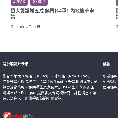
JUPAS
SSSDP
恒大報讀增五成 熱門科4爭1 內地逾千申
請
2019年 6 月 25 日
關於明報升學網
條款
集合本地大學聯招（JUPAS）、非聯招（Non-JUPAS）、
私隱條款
海外升學相關院校資訊 / 學科收生動向，升學相關講座 / 展
免責聲明
覽會活動情報，協助師生及家長解決DSE考生升學問題並
使用條款
籌謀出路。Postgrad 提供各大專院校研究生課程消息，讓
有志深造人士能獲得最新的相關資訊。