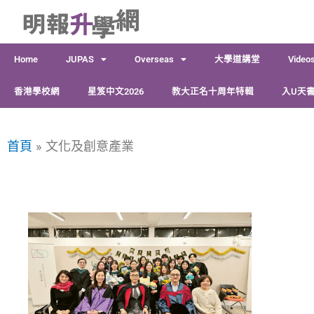
跳
至
主
Home
JUPAS
Overseas
大學道講堂
Video
要
內
香港學校網
星笈中文2026
教大正名十周年特輯
入U天書
容
首頁
文化及創意產業