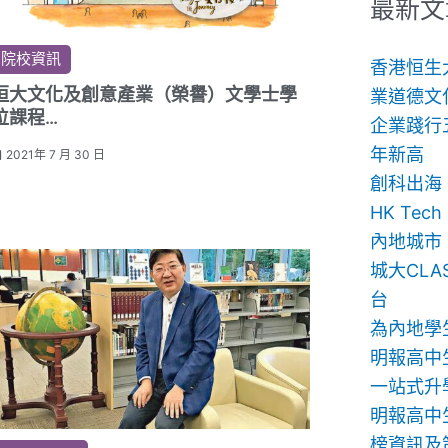
鍵
最新文
字:
院校資訊
香港恒生
恒大文化及創意產業（榮譽）文學士學
業道德文
位課程
企業踐行
開拓藝文空間 培育管理及創新專才
年新高
2021年 7 月 30 日
創科出海
HK Te
內地城市
城大CLA
台
為內地學
明報高中
一站式升
明報高中生
榜資訊及