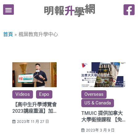
跳
至
主
要
首頁
楓葉教育升學中心
內
容
Videos
Expo
Overseas
US & Canada
【高中生升學博覽會
2023講座重溫】加
TMUIC 提供加拿大
拿大升學三大出路
大學銜接課程 【免
2023年 11 月 27 日
費講座】
2023年 3 月 9 日