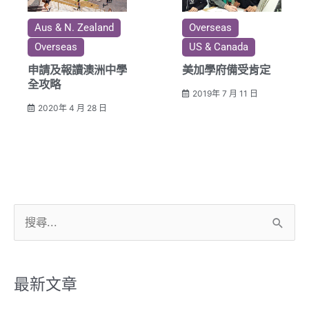
Aus & N. Zealand
Overseas
Overseas
US & Canada
申請及報讀澳洲中學
美加學府備受肯定
全攻略
2019年 7 月 11 日
2020年 4 月 28 日
搜
尋
關
鍵
最新文章
字: