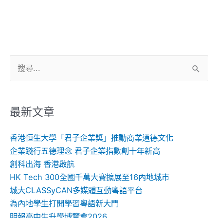
搜
尋
關
鍵
最新文章
字:
香港恒生大學「君子企業獎」推動商業道德文化
企業踐行五德理念 君子企業指數創十年新高
創科出海 香港啟航
HK Tech 300全國千萬大賽擴展至16內地城市
城大CLASSyCAN多媒體互動粵語平台
為內地學生打開學習粵語新大門
明報高中生升學博覽會2026