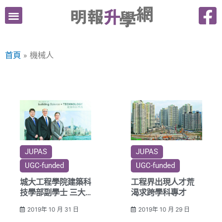
跳
至
主
要
首頁
機械人
內
容
JUPAS
JUPAS
UGC-funded
UGC-funded
城大工程學院建築科
工程界出現人才荒
技學部副學士 三大
渴求跨學科專才
實務課程 助邁向專
2019年 10 月 31 日
2019年 10 月 29 日
業