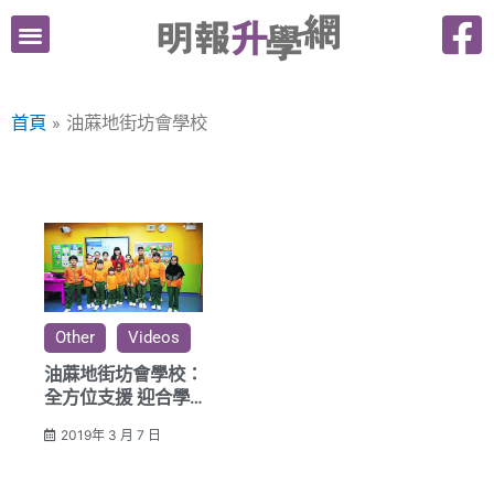
跳
至
主
要
首頁
油蔴地街坊會學校
內
容
Other
Videos
油蔴地街坊會學校：
全方位支援 迎合學
校實際需要
2019年 3 月 7 日