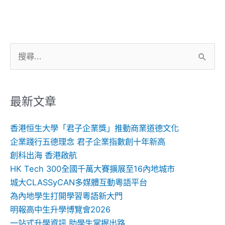
搜
尋
關
鍵
最新文章
字:
香港恒生大學「君子企業獎」推動商業道德文化
企業踐行五德理念 君子企業指數創十年新高
創科出海 香港啟航
HK Tech 300全國千萬大賽擴展至16內地城市
城大CLASSyCAN多媒體互動粵語平台
為內地學生打開學習粵語新大門
明報高中生升學博覽會2026
一站式升學資訊 助學生掌握出路