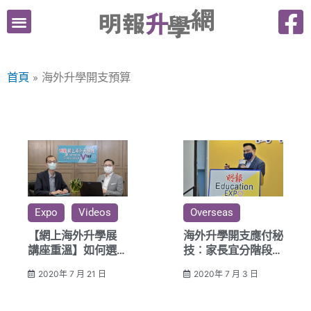
跳
至
主
要
首頁
海外升學開支預算
內
容
Expo
Videos
Overseas
【網上海外升學展
海外升學開支應付秘
講座重溫】如何選擇
技︰家長宜分階段買
英國寄宿學校？
外幣
2020年 7 月 21 日
2020年 7 月 3 日