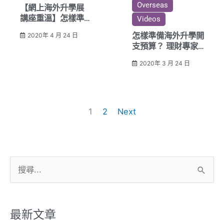
Overseas
【網上海外升學展
講座重溫】怎樣準備
Videos
海外升學開支預算？
怎樣準備海外升學開
2020年 4 月 24 日
支預算？ 理財專家
為你解答
2020年 3 月 24 日
1
2
Next
搜
尋
關
鍵
最新文章