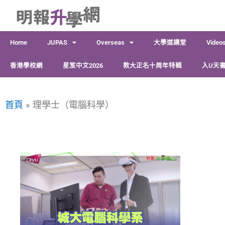
跳
至
主
Home
JUPAS
Overseas
大學道講堂
Video
要
內
香港學校網
星笈中文2026
教大正名十周年特輯
入U天書
容
首頁
理學士（電腦科學）