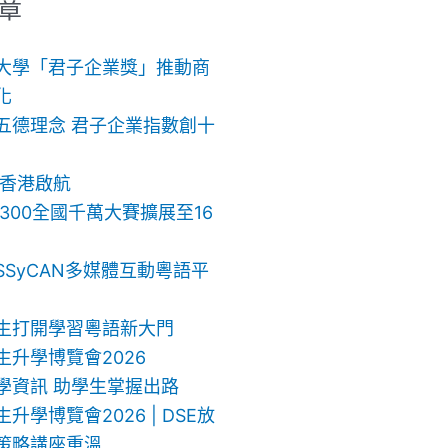
章
大學「君子企業獎」推動商
化
五德理念 君子企業指數創十
 香港啟航
ch 300全國千萬大賽擴展至16
SSyCAN多媒體互動粵語平
生打開學習粵語新大門
生升學博覽會2026
學資訊 助學生掌握出路
升學博覽會2026 | DSE放
策略講座重溫