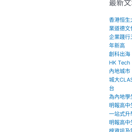
鍵
最新文
字:
香港恒生
業道德文
企業踐行
年新高
創科出海
HK Te
內地城市
城大CLA
台
為內地學
明報高中
一站式升
明報高中生
榜資訊及