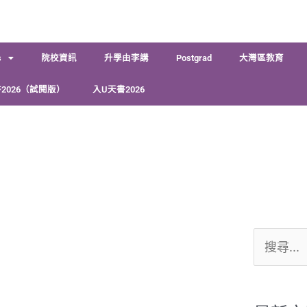
s
院校資訊
升學由李講
Postgrad
大灣區教育
2026（試閱版）
入U天書2026
搜
尋
關