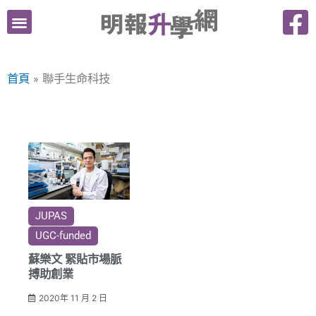
跳
至
主
要
首頁
聯手生命科技
內
容
JUPAS
UGC-funded
蘇樂文 緊貼市場脈
搏助創業
2020年 11 月 2 日