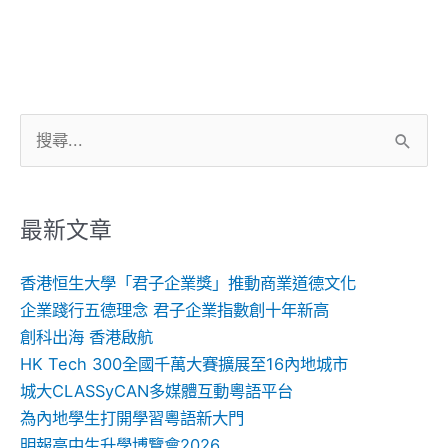
搜
尋
關
鍵
最新文章
字:
香港恒生大學「君子企業獎」推動商業道德文化
企業踐行五德理念 君子企業指數創十年新高
創科出海 香港啟航
HK Tech 300全國千萬大賽擴展至16內地城市
城大CLASSyCAN多媒體互動粵語平台
為內地學生打開學習粵語新大門
明報高中生升學博覽會2026