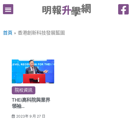
跳
至
主
要
首頁
香港創新科技發展藍圖
內
容
院校資訊
THEi高科院與業界
領袖
以推動工程人才發展
2023年 9 月 27 日
為共同目標建言獻策
並開辦全新專業認證
短期課程