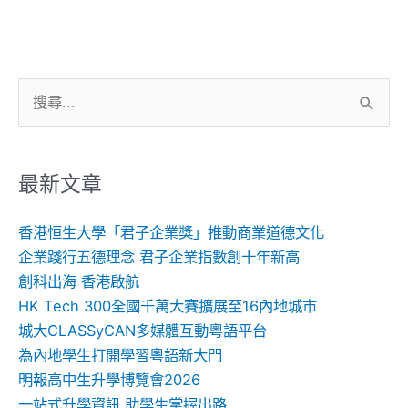
搜
尋
關
鍵
最新文章
字:
香港恒生大學「君子企業獎」推動商業道德文化
企業踐行五德理念 君子企業指數創十年新高
創科出海 香港啟航
HK Tech 300全國千萬大賽擴展至16內地城市
城大CLASSyCAN多媒體互動粵語平台
為內地學生打開學習粵語新大門
明報高中生升學博覽會2026
一站式升學資訊 助學生掌握出路