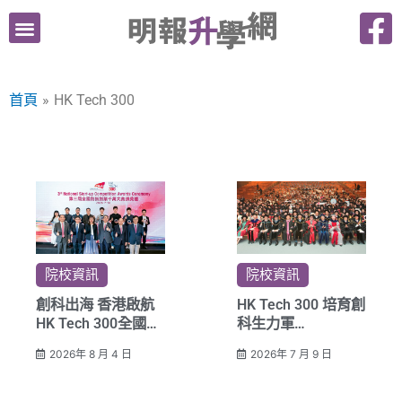
跳
至
主
要
首頁
HK Tech 300
內
容
院校資訊
院校資訊
創科出海 香港啟航
HK Tech 300 培育創
HK Tech 300全國千
科生力軍
萬大賽擴展至16內
城大創新學院逾百學
2026年 8 月 4 日
2026年 7 月 9 日
地城市
生畢業 組團隊創業
獲種子基金