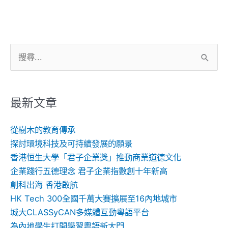
搜
尋
關
鍵
最新文章
字:
從樹木的教育傳承
探討環境科技及可持續發展的願景
香港恒生大學「君子企業獎」推動商業道德文化
企業踐行五德理念 君子企業指數創十年新高
創科出海 香港啟航
HK Tech 300全國千萬大賽擴展至16內地城市
城大CLASSyCAN多媒體互動粵語平台
為內地學生打開學習粵語新大門