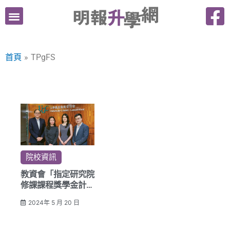
跳
至
主
要
首頁
TPgFS
內
容
院校資訊
教資會「指定研究院
修課課程獎學金計
劃」
2024年 5 月 20 日
逾十萬元獎學金 推
動有志者持續深造