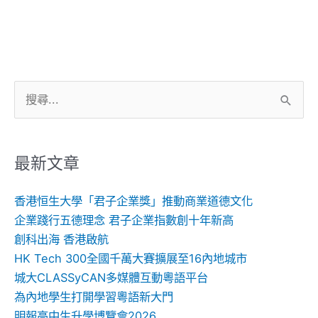
搜
尋
關
鍵
最新文章
字:
香港恒生大學「君子企業獎」推動商業道德文化
企業踐行五德理念 君子企業指數創十年新高
創科出海 香港啟航
HK Tech 300全國千萬大賽擴展至16內地城市
城大CLASSyCAN多媒體互動粵語平台
為內地學生打開學習粵語新大門
明報高中生升學博覽會2026