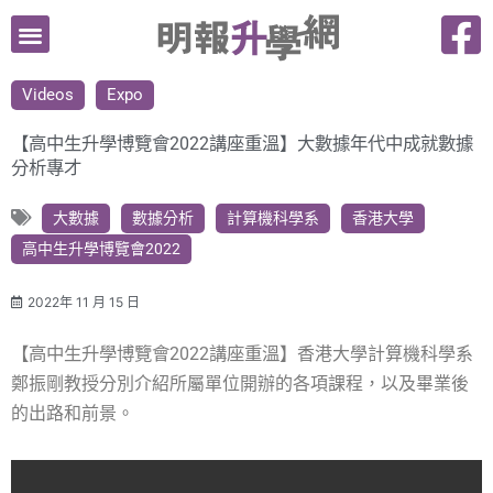
跳
至
主
Videos
Expo
要
內
【高中生升學博覽會2022講座重溫】大數據年代中成就數據
容
分析專才
大數據
數據分析
計算機科學系
香港大學
高中生升學博覽會2022
2022年 11 月 15 日
【高中生升學博覽會2022講座重溫】
香港大學計
算機科學系
鄭振剛教授分別介紹所屬單位開辦的各項課程，以及畢業後
的出路和前景。