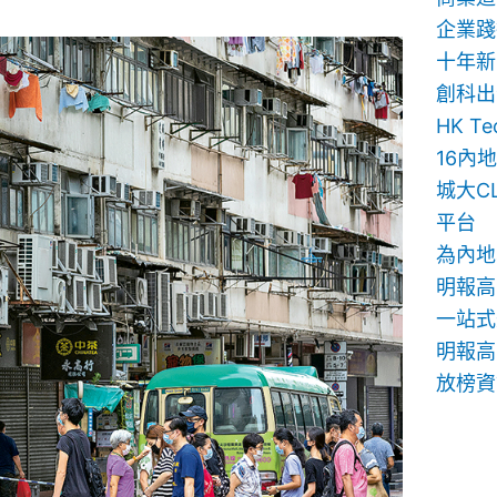
企業踐
十年新
創科出
HK T
16內
城大C
平台
為內地
明報高
一站式
明報高中
放榜資