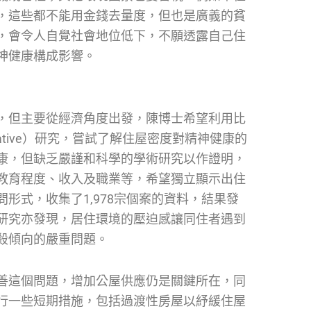
，這些都不能用金錢去量度，但也是廣義的貧
，會令人自覺社會地位低下，不願透露自己住
神健康構成影響。
，但主要從經濟角度出發，陳博士希望利用比
titative）研究，嘗試了解住屋密度對精神健康的
康，但缺乏嚴謹和科學的學術研究以作證明，
教育程度、收入及職業等，希望獨立顯示出住
形式，收集了1,978宗個案的資料，結果發
研究亦發現，居住環境的壓迫感讓同住者遇到
殺傾向的嚴重問題。
善這個問題，增加公屋供應仍是關鍵所在，同
行一些短期措施，包括過渡性房屋以紓緩住屋