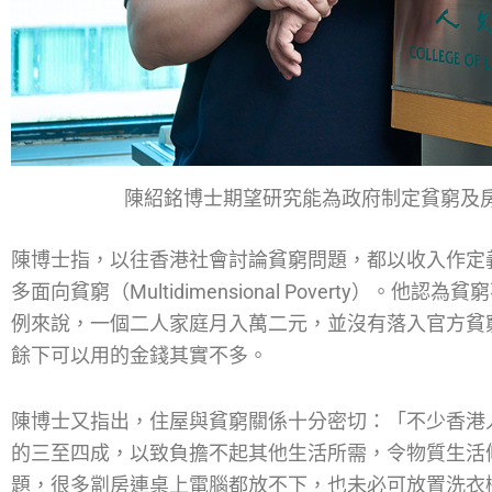
陳紹銘博士期望研究能為政府制定貧窮及
陳博士指，以往香港社會討論貧窮問題，都以收入作定
多面向貧窮（Multidimensional Poverty）
例來說，一個二人家庭月入萬二元，並沒有落入官方貧
餘下可以用的金錢其實不多。
陳博士又指出，住屋與貧窮關係十分密切：「不少香港
的三至四成，以致負擔不起其他生活所需，令物質生活
題，很多劏房連桌上電腦都放不下，也未必可放置洗衣