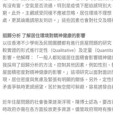
有沒有窗，空氣是否流通，特別是疫情下壓迫感特別大
窮。此外，主觀感受同樣不應被忽略，居住環境不理想
處，更莫論邀請朋友到訪。」這些因素也會對社交及精
迴歸分析 了解居住環境對精神健康的影響
以往香港不少學術及民間團體都有進行房屋問題的研究
較實證的形式進行定性（Qualitative）及定量（Quan
影響。他解釋：「一般人都知道居住面積會影響精神健
我採用了迴歸分析的方法，控制其他因素，例如性別、
屋面積密度對精神健康的影響。」這項研究以面對面訪問
現，居住密度與焦慮及緊張有明顯的關係。另外，定性
矛盾爭執時更感絕望，苦於無空間可躲避，容易誘發自
近年住屋問題的社會後果逐漸浮現，陳博士認為，要改
時政府亦需在各方面投放更多資源。儘管政府現時有推