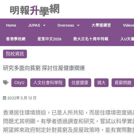
跳
至
主
Home
JUPAS
Overseas
大學道講堂
Video
要
內
香港學校網
星笈中文2026
教大正名十周年特輯
入U天書
容
院校資訊
研究多面向貧窮 探討住屋健康關連
CityU
人文社會科學院
住屋健康
城大
貧窮問題
2022年 5 月 12 日
香港居住環境擠迫，已是人所共知，而居住環境密度過
問題尤其明顯。有學者透過調查和研究，嘗試以科學實
期望將來政府制定針對貧窮及房屋政策時，能有實際數