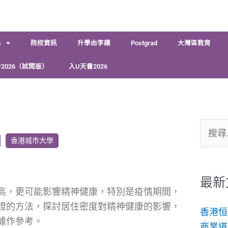
s
院校資訊
升學由李講
Postgrad
大灣區教育
2026（試閱版）
入U天書2026
搜
香港城市大學
尋
關
鍵
最新
高，更可能影響精神健康，特別是疫情期間，
字:
證的方法，探討居住密度對精神健康的影響，
香港恒
據作參考。
商業道