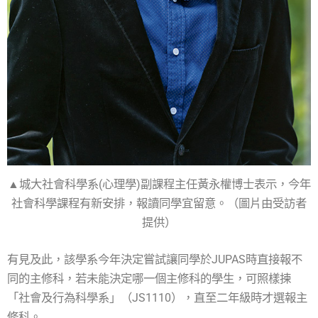
▲城大社會科學系(心理學)副課程主任黃永權博士表示，今年
社會科學課程有新安排，報讀同學宜留意。（圖片由受訪者
提供）
有見及此，該學系今年決定嘗試讓同學於JUPAS時直接報不
同的主修科，若未能決定哪一個主修科的學生，可照樣揀
「社會及行為科學系」（JS1110），直至二年級時才選報主
修科。