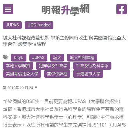
跳
至
主
JUPAS
UGC-funded
要
內
城大社科課程改雙軌制 學系主修同時收生 與美國哥倫比亞大
容
學合作 設雙學位課程
CityU
JUPAS
城大
城大社科課程
本地大學聯招
犯罪學及社會學
社會及行為科學系
美國哥倫比亞大學
雙學位課程
香港城市大學
2019年 10 月 24 日
忙於備試的DSE生，目前更要為報JUPAS（大學聯合招生）
煩惱。香港城市大學社會及行為科學系的課程今年有新的選
科安排，城大社會科學系學士（心理學）副課程主任黃永權
博士表示，以往所有報讀的學生需先選擇報JS1101（JUAPS