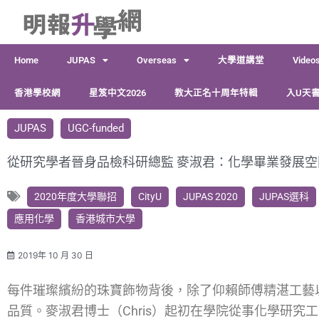
跳
至
主
Home
JUPAS
Overseas
大學道講堂
Video
要
內
香港學校網
星笈中文2026
教大正名十周年特輯
入U天書
容
JUPAS
UGC-funded
從研究學者晉身品檢科研總監 麥淑君：化學畢業發展空
2020年度大學聯招
CityU
JUPAS 2020
JUPAS選科
應用化學
香港城市大學
2019年 10 月 30 日
每件璀璨繽紛的珠寶飾物背後，除了仰賴師傅精湛工藝
品質。麥淑君博士（Chris）起初在學院從事化學研