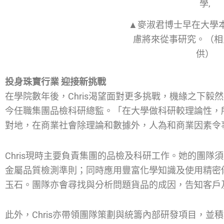
▲麥淑君博士早在大學
慮將來從事研究。（相
供）
投身珠寶行業 迎接新挑戰
在學院數年後，Chris渴望面對更多挑戰，機緣之下
今任職集團品檢科研總監。「在大學做科研較理論性，
對地，在商業社會除理論和數據外，人為和商業因素令
Chris現時主要負責集團的品檢及科研工作。她的團
金屬品質檢測準則；同時應用豐富化學知識及使用精密
玉石。團隊亦會尋找與分析問題貨品的成因，告知客戶
此外，Chris亦帶領團隊策劃與統籌內部研發項目，