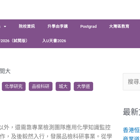
s
院校資訊
升學由李講
Postgrad
大灣區教育
2026（試閱版）
入U天書2026
間大
搜
化學研究
品檢科研
城大
大學道
尋
關
鍵
最新
字:
以外，還需靠專業檢測團隊應用化學知識監控
香港恒
究工作，及後毅然入行，發展品檢科研事業。從學
商業道