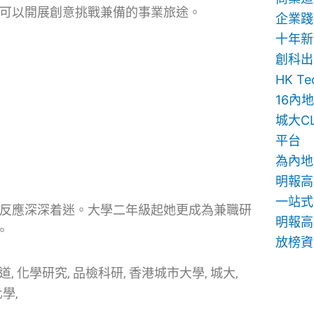
同樣可以開展創意挑戰兼備的事業旅途。
企業踐
十年新
創科出
HK T
16內
城大C
平台
為內地
明報高
一站式
化學反應深深着迷。大學二年級起她更成為兼職研
明報高中
。
放榜資