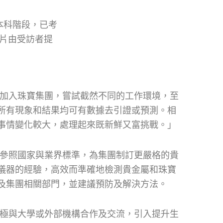
本科階段，已考
片由受訪者提
毅然加入珠寶集團，嘗試截然不同的工作環境，至
所有現象和結果均可有數據去引證或預測。相
事情變化較大，處理起來既新鮮又富挑戰。」
隊須參照國家與業界標準，為集團制訂更嚴格的貴
儀器的經驗，高效而準確地檢測貴金屬和珠寶
及集團相關部門，並建議預防及解決方法。
並積極與大學或外部機構合作及交流，引入提升生