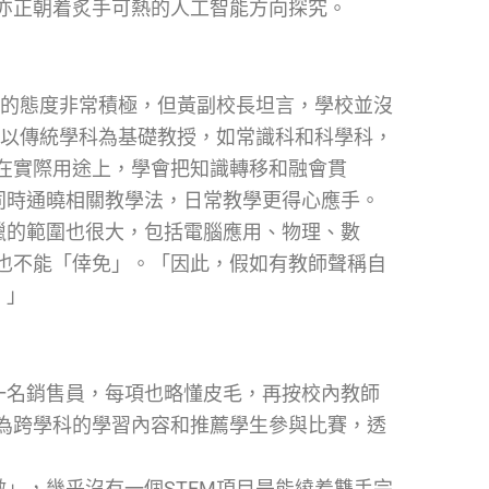
亦正朝着炙手可熱的人工智能方向探究。
比賽的態度非常積極，但黃副校長坦言，學校並沒
然是以傳統學科為基礎教授，如常識科和科學科，
在實際用途上，學會把知識轉移和融會貫
同時通曉相關教學法，日常教學更得心應手。
獵的範圍也很大，包括電腦應用、物理、數
也不能「倖免」。「因此，假如有教師聲稱自
！」
一名銷售員，每項也略懂皮毛，再按校內教師
為跨學科的學習內容和推薦學生參與比賽，透
做」，幾乎沒有一個STEM項目是能繞着雙手完