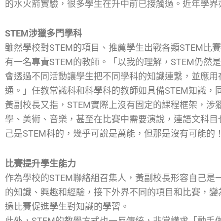
的水火箭實驗，很多學生在升中前已接觸過。近年學界
STEM涉獵多門學科
雖然學校對STEM的項目、推薦學生出戰各類STEM
有一名專責STEM的教師。「以我的理解，STEM仍
會透過不同活動讓學生把不同學科的知識連繫，並應用
通。」任教常識科和科學科的教師如具備STEM知識，
黃副校長又指，STEM實際上沒有固定的課程框架，涉
學、美術、音樂，甚至在比賽中需要演說，連語文科目
己是STEM科的，幾乎可說是萬能，但那是沒有可能的
比賽提升學生能力
作為學校的STEM聯絡組召集人，黃副校長形容自己是
的知識、興趣和經驗，接下外界不同的項目和比賽，變
過比賽促進學生對知識的學習。
此外，STEM的教學方式也一反傳統，非常講求「動手