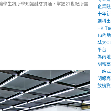
讓學生將所學知識融會貫通，掌握21世紀所需
企業踐
十年新
創科出
HK T
16內
城大C
平台
為內地
明報高
一站式
明報高中
放榜資