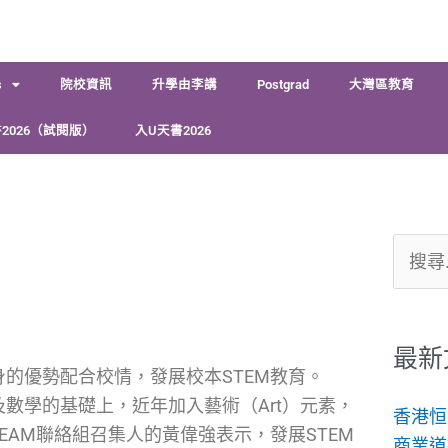
s
院校資訊
升學由李講
Postgrad
大灣區教育
2026（試閱版）
入U天書2026
搜
尋
關
鍵
最新
身的優勢配合校情，發展校本STEM教育。
字:
及數學的基礎上，近年加入藝術（Art）元素，
香港恒
TEAM聯絡組召集人的黃偉強表示，發展STEM
商業道