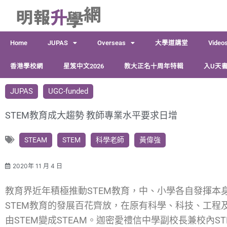
跳
至
主
Home
JUPAS
Overseas
大學道講堂
Video
要
內
香港學校網
星笈中文2026
教大正名十周年特輯
入U天書
容
JUPAS
UGC-funded
STEM教育成大趨勢 教師專業水平要求日增
STEAM
STEM
科學老師
黃偉強
2020年 11 月 4 日
教育界近年積極推動STEM教育，中、小學各自發揮本
STEM教育的發展百花齊放，在原有科學、科技、工程
由STEM變成STEAM。迦密愛禮信中學副校長兼校內S