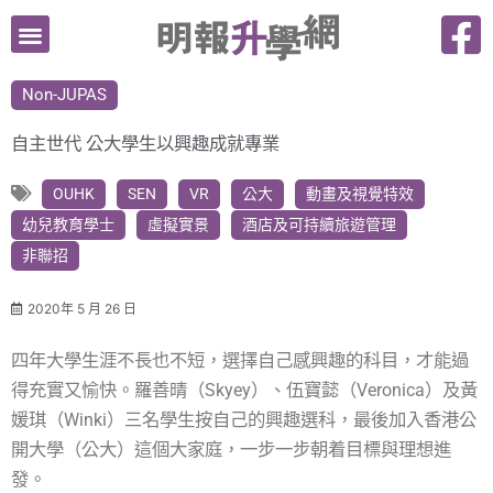
跳
至
主
Non-JUPAS
要
內
自主世代 公大學生以興趣成就專業
容
OUHK
SEN
VR
公大
動畫及視覺特效
幼兒教育學士
虛擬實景
酒店及可持續旅遊管理
非聯招
2020年 5 月 26 日
四年大學生涯不長也不短，選擇自己感興趣的科目，才能過
得充實又愉快。羅善晴（Skyey）、伍寶懿（Veronica）及黃
媛琪（Winki）三名學生按自己的興趣選科，最後加入香港公
開大學（公大）這個大家庭，一步一步朝着目標與理想進
發。