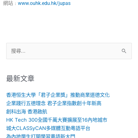
網站﹕
www.ouhk.edu.hk/jupas
搜
尋
關
鍵
最新文章
字:
香港恒生大學「君子企業獎」推動商業道德文化
企業踐行五德理念 君子企業指數創十年新高
創科出海 香港啟航
HK Tech 300全國千萬大賽擴展至16內地城市
城大CLASSyCAN多媒體互動粵語平台
為內地學生打開學習粵語新大門