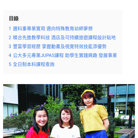
目錄
1
選科重專業實用 邁向特殊教育幼師夢想
2
糅合先進教學科技 酒店及可持續旅遊課程設計貼地
3
豐富學習經歷 掌握動畫及視覺特效技能添優勢
4
公大多元專業JUPAS課程 助學生實踐興趣 發展事業
5
全日制本科課程查詢