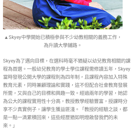
▲Skyey中學開始已積極參與不少幼教相關的義務工作，
為升讀大學鋪路。
Skyey為了邁向目標，在選科時毫不猶疑以幼兒教育相關的課
程為首選。一般幼兒教育的學士學位課程需修讀五年，Skyey
當時發現公開大學的課程則為四年制，且課程內容加入特殊
教育元素，同時兼顧理論和實踐，這不但配合社會教育發展
所需，又與自己的目標和興趣一致。經過兩年的學習，她認
為公大的課程實用性十分高，教授教學經驗豐富，授課時分
享不少真實例子，讓學生獲益匪淺。「教授的經驗之談，都
是一點一滴累積回來，這些經歷猶如明燈啟發我們的未
來。」