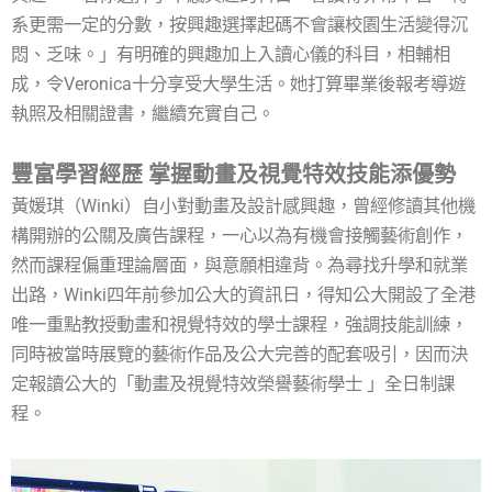
系更需一定的分數，按興趣選擇起碼不會讓校園生活變得沉
悶、乏味。」有明確的興趣加上入讀心儀的科目，相輔相
成，令Veronica十分享受大學生活。她打算畢業後報考導遊
執照及相關證書，繼續充實自己。
豐富學習經歷 掌握動畫及視覺特效技能添優勢
黃媛琪（Winki）自小對動畫及設計感興趣，曾經修讀其他機
構開辦的公關及廣告課程，一心以為有機會接觸藝術創作，
然而課程偏重理論層面，與意願相違背。為尋找升學和就業
出路，Winki四年前參加公大的資訊日，得知公大開設了全港
唯一重點教授動畫和視覺特效的學士課程，強調技能訓練，
同時被當時展覽的藝術作品及公大完善的配套吸引，因而決
定報讀公大的「動畫及視覺特效榮譽藝術學士 」全日制課
程。