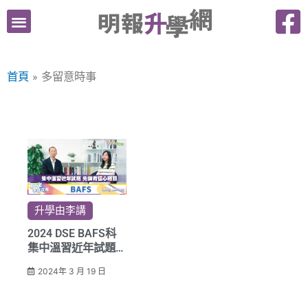
跳
至
主
要
首頁
多留意時事
內
容
升學由李講
2024 DSE BAFS科
集中溫習近年試題
先做有信心題目
2024年 3 月 19 日