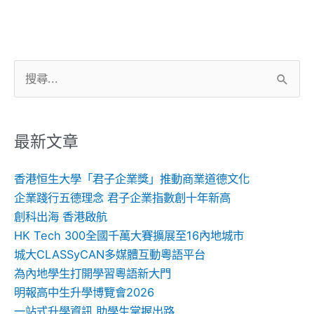
搜
尋
關
鍵
最新文章
字:
香港恒生大學「君子企業獎」推動商業道德文化
企業踐行五德理念 君子企業指數創十年新高
創科出海 香港啟航
HK Tech 300全國千萬大賽擴展至16內地城市
城大CLASSyCAN多媒體互動粵語平台
為內地學生打開學習粵語新大門
明報高中生升學博覽會2026
一站式升學資訊 助學生掌握出路