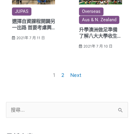
JUPAS
Overseas
Aus & N. Zealand
選擇自資課程開闢另
一出路 首要考慮興
升學澳洲做足準備
趣
了解八大大學收生要
2021年 7 月 11 日
求
2021年 7 月 10 日
1
2
Next
搜
尋
關