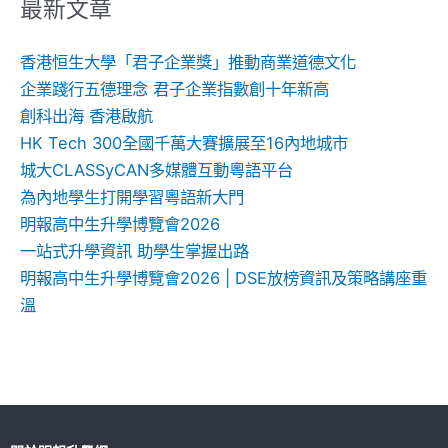
鍵
最新文章
字:
香港恒生大學「君子企業獎」推動商業道德文化
企業踐行五德理念 君子企業指數創十年新高
創科出海 香港啟航
HK Tech 300全國千萬大賽擴展至16內地城市
城大CLASSyCAN多媒體互動粵語平台
為內地學生打開學習粵語新大門
明報高中生升學博覽會2026
一站式升學資訊 助學生掌握出路
明報高中生升學博覽會2026 | DSE放榜資訊及策略講座重
溫