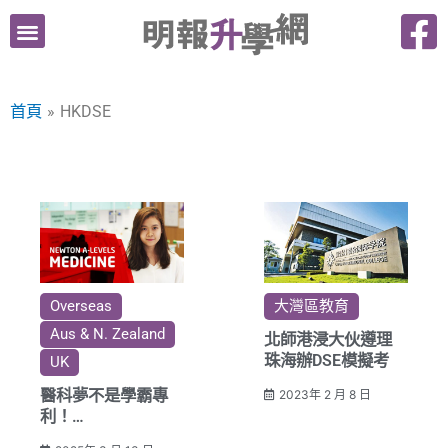
跳
至
主
要
首頁
HKDSE
內
容
Overseas
大灣區教育
Aus & N. Zealand
北師港浸大伙遵理
珠海辦DSE模擬考
UK
醫科夢不是學霸專
2023年 2 月 8 日
利！
英澳升學，穩陣直通