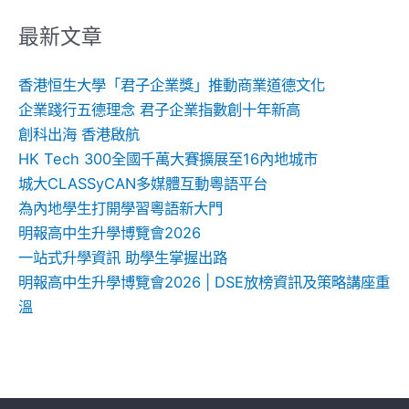
關
鍵
最新文章
字:
香港恒生大學「君子企業獎」推動商業道德文化
企業踐行五德理念 君子企業指數創十年新高
創科出海 香港啟航
HK Tech 300全國千萬大賽擴展至16內地城市
城大CLASSyCAN多媒體互動粵語平台
為內地學生打開學習粵語新大門
明報高中生升學博覽會2026
一站式升學資訊 助學生掌握出路
明報高中生升學博覽會2026 | DSE放榜資訊及策略講座重
溫