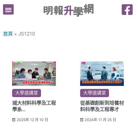
跳
至
主
要
首頁
JS1210
內
容
大學道講堂
大學道講堂
城大材料科學及工程
從基礎創新到培養材
學系
料科學及工程專才
全球位列第五 全港
2025年 12 月 10 日
2024年 11 月 25 日
排名第一